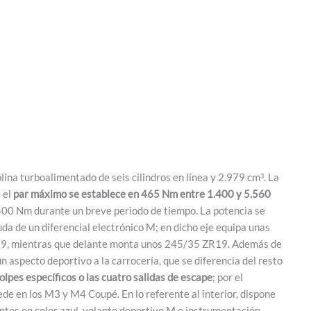
ina turboalimentado de seis cilindros en línea y 2.979 cm
. La
3
 el
par máximo se establece en 465 Nm entre 1.400 y 5.560
500 Nm durante un breve periodo de tiempo. La potencia se
uda de un diferencial electrónico M; en dicho eje equipa unas
R19, mientras que delante monta unos 245/35 ZR19. Además de
 aspecto deportivo a la carrocería, que se diferencia del resto
lpes específicos o las cuatro salidas de escape
; por el
cede en los M3 y M4 Coupé. En lo referente al interior, dispone
tes en color azul, volante deportivo M e instrumentación