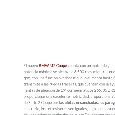
El nuevo
BMW M2 Coupé
cuenta con un motor de gasol
potencia máxima se alcanza a 6.500 rpm, mientras que
rpm
, con una función overboost que lo aumenta hasta 
transmite a las ruedas traseras, que cuentan con la ay
llantas de aleación de 19″ con neumáticos 265/35 Z
proporcionar una excelente motricidad, proporcionan un
de Serie 2 Coupé por las
aletas ensanchadas, los parago
contrario, los retrovisores son iguales, algo que no su
de unos asientos tapizados en cuero Dakota con pespun