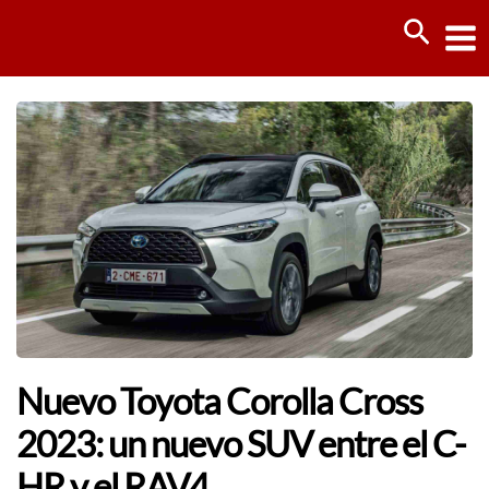
Ir
Busca
al
contenido
Nuevo Toyota Corolla Cross
2023: un nuevo SUV entre el C-
HR y el RAV4