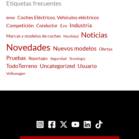
Etiquetas frecuentes
Coches Eléctricos. Vehículos eléctricos
BMW
Industria
Competición
Conductor
Evo
Noticias
Marcas y modelos de coches
Movilidad
Novedades
Nuevos modelos
Ofertas
Pruebas
Reportajes
Seguridad
Tecnología
Usuario
TodoTerreno
Uncategorized
Volkswagen