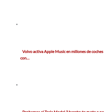
Volvo activa Apple Music en millones de coches
con…
Probamos el Tesla Model 3 barato: te guste o no,