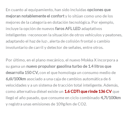
En cuanto al equipamiento, han sido incluidas
opciones que
mejoran notablemente el confort
y lo sitúan como uno de los
mejores de la categoría en dotación tecnológica. Por ejemplo,
incluye la opción de nuevos
faros AFL LED
adaptativos
inteligentes -reconocen la situación de otros vehículos y peatones,
adaptando el haz de luz-, alerta de colisión frontal o cambio
involuntario de carril y detector de señales, entre otros.
Por último, en el plano mecánico, el nuevo Mokka X incorpora a
su gama un
nuevo propulsor gasolina turbo de 1.4 litros que
desarrolla 150 CV,
con el que homologa un consumo medio de
6,6l/100km
asociado a una caja de cambios automática de 6
velocidades y a un sistema de tracción total inteligente. Además,
como alternativa diésel existe un
1.6 CDTI que rinde 136 CV
que
llegó el año pasado, que consume en ciclo combinado
4,7l/100km
y registra unas emisiones de 109g/km de CO2.