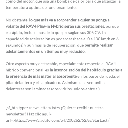
como del motor, que usa una bomba de calor para que alcanzar la
temperatura óptima de funcionamiento.
No obstante,
lo que más va a sorprender a quien se ponga al
volante del RAV4 Plug-in Hybrid serán sus prestaciones
, porque
es rápido, incluso más de lo que presagian sus 306 CV. La
capacidad de aceleración es poderosa (hace el 0 a 100 km/h en 6
segundos) y aún más la de recuperación, que
permite realizar
adelantamientos en un tiempo muy reducido.
Otro aspecto muy destacable, especialmente respecto al RAV4
híbrido convencional, es
la insonorización del habitáculo gracias a
la presencia de más material absorbente
en los pasos de rueda, el
pilar delantero y el salpicadero. Asimismo, las ventanillas
delanteras son laminadas (dos vidrios unidos entre sí).
[sf_btn type=»newsletter» txt=»¿Quieres recibir nuestra
newsletter? Haz clic aquí»
url=»https://www3.actito.com/wf/200262/52/es/Start.act»]