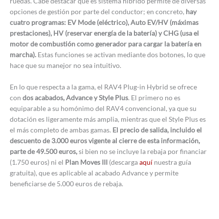
ruedas. Cabe destacar que es sistema híbrido permite de diversas
opciones de gestión por parte del conductor; en concreto,
hay
cuatro programas: EV Mode (eléctrico), Auto EV/HV (máximas
prestaciones), HV (reservar energía de la batería) y CHG (usa el
motor de combustión como generador para cargar la batería en
marcha).
Estas funciones se activan mediante dos botones, lo que
hace que su manejor no sea intuitivo.
En lo que respecta a la gama, el RAV4 Plug-in Hybrid se ofrece
con
dos acabados, Advance y Style Plus
. El primero no es
equiparable a su homónimo del RAV4 convencional, ya que su
dotación es ligeramente más amplia, mientras que el Style Plus es
el más completo de ambas gamas.
El precio de salida, incluido el
descuento de 3.000 euros vigente al cierre de esta información,
parte de 49.500 euros,
si bien no se incluye la rebaja por financiar
(1.750 euros) ni el
Plan Moves III
(descarga
aquí
nuestra guía
gratuita), que es aplicable al acabado Advance y permite
beneficiarse de 5.000 euros de rebaja.