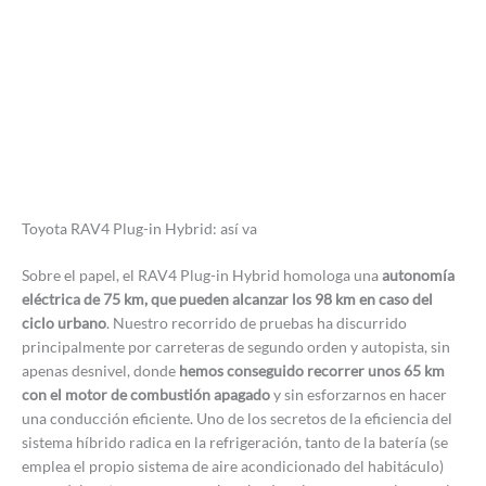
Toyota RAV4 Plug-in Hybrid: así va
Sobre el papel, el RAV4 Plug-in Hybrid homologa una
autonomía
eléctrica de 75 km, que pueden alcanzar los 98 km en caso del
ciclo urbano
. Nuestro recorrido de pruebas ha discurrido
principalmente por carreteras de segundo orden y autopista, sin
apenas desnivel, donde
hemos conseguido recorrer unos 65 km
con el motor de combustión apagado
y sin esforzarnos en hacer
una conducción eficiente. Uno de los secretos de la eficiencia del
sistema híbrido radica en la refrigeración, tanto de la batería (se
emplea el propio sistema de aire acondicionado del habitáculo)