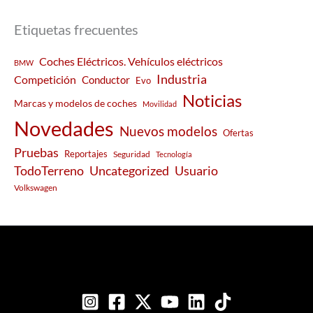
Etiquetas frecuentes
Coches Eléctricos. Vehículos eléctricos
BMW
Industria
Competición
Conductor
Evo
Noticias
Marcas y modelos de coches
Movilidad
Novedades
Nuevos modelos
Ofertas
Pruebas
Reportajes
Seguridad
Tecnología
Usuario
TodoTerreno
Uncategorized
Volkswagen