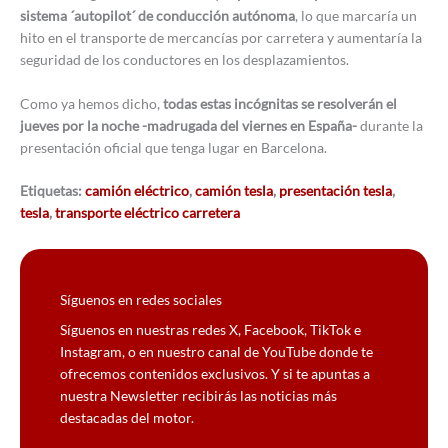
sistema ´autopilot´ de conducción autónoma
, lo que marcaría un
hito en el transporte de mercancías por carretera y aumentaría la
seguridad de los conductores en los desplazamientos.
Como ya hemos dicho,
todas estas incógnitas se resolverán el
jueves por la noche -madrugada del viernes en España-
durante la
presentación oficial que tenga lugar en Barcelona.
Etiquetas:
camión eléctrico
,
camión tesla
,
presentación tesla
,
tesla
,
transporte eléctrico carretera
Síguenos en redes sociales
Síguenos en nuestras redes X, Facebook, TikTok e
Instagram, o en nuestro canal de YouTube donde te
ofrecemos contenidos exclusivos. Y si te apuntas a
nuestra Newsletter recibirás las noticias más
destacadas del motor.