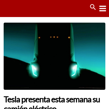
Ir
Busca
al
contenido
Tesla presenta esta semana su
camión eléctrico