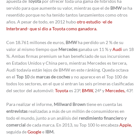
apuesta de
Toyota
por ofrecer toda una gama de híbridos ha
servido para que aumente su valor, mientras que el de
BMW
se ha
resentido porque no ha tenido tantos lanzamientos como otros
años. A pesar de todo, en 2012 hubo
otro estudio -el de
Interbrand- que sí dio a Toyota como ganadora.
Con 18.761 millones de euros,
BMW
ha perdido un 2 % de su
valor al mismo tiempo que
Mercedes
ganaba un 11 % y
Audi
un 18
%. Ambas firmas premium se han beneficiado de sus incursiones
en Estados Unidos y China pero, mientras Mercedes es tercera,
Audi todavía están lejos de BMW en este ránking. Queda octava
en el
Top 10
de
marcas de coches
y no aparece en el Top 100 de
todos los sectores, en el que sí entran las seis primeras clasificadas
del sector del automóvil:
Toyota
es 23ª,
BMW,
24ª y
Mercedes,
43ª.
Para realizar el informe,
Millward Brown
tiene en cuenta las
entrevistas
realizadas a más de un millón de consumidores en
todo el mundo, junto a un análisis del
rendimiento financiero y
comercial
de cada marca. En 2013, su Top 100 lo encabeza
Apple,
seguida de
Google
e
IBM.