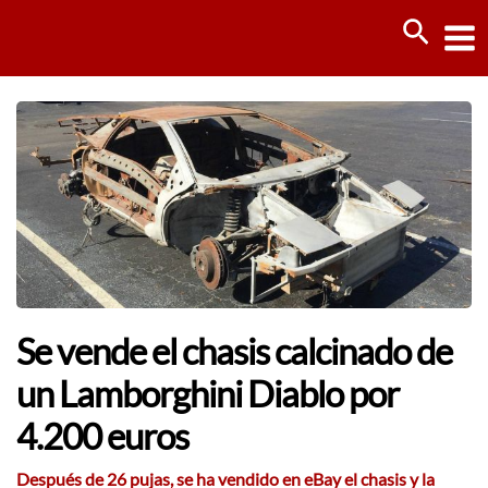
Ir
Busca
al
contenido
Se vende el chasis calcinado de
un Lamborghini Diablo por
4.200 euros
Después de 26 pujas, se ha vendido en eBay el chasis y la