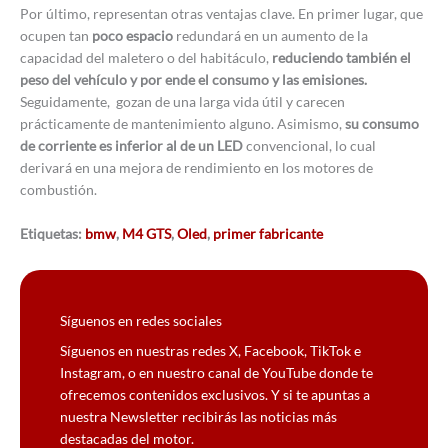
Por último, representan otras ventajas clave. En primer lugar, que
ocupen tan
poco espacio
redundará en un aumento de la
capacidad del maletero o del habitáculo,
reduciendo también el
peso del vehículo y por ende el consumo y las emisiones.
Seguidamente, gozan de una larga vida útil y carecen
prácticamente de mantenimiento alguno. Asimismo,
su consumo
de corriente es inferior al de un LED
convencional, lo cual
derivará en una mejora de rendimiento en los motores de
combustión.
Etiquetas:
bmw
,
M4 GTS
,
Oled
,
primer fabricante
Síguenos en redes sociales
Síguenos en nuestras redes X, Facebook, TikTok e
Instagram, o en nuestro canal de YouTube donde te
ofrecemos contenidos exclusivos. Y si te apuntas a
nuestra Newsletter recibirás las noticias más
destacadas del motor.