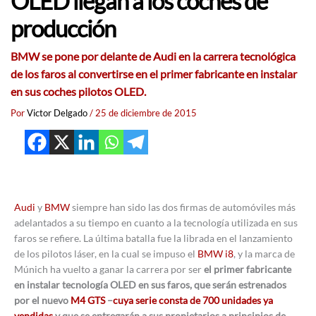
OLED llegan a los coches de
producción
BMW se pone por delante de Audi en la carrera tecnológica
de los faros al convertirse en el primer fabricante en instalar
en sus coches pilotos OLED.
Por
Victor Delgado
/
25 de diciembre de 2015
Audi
y
BMW
siempre han sido las dos firmas de automóviles más
adelantados a su tiempo en cuanto a la tecnología utilizada en sus
faros se refiere. La última batalla fue la librada en el lanzamiento
de los pilotos láser, en la cual se impuso el
BMW i8
, y la marca de
Múnich ha vuelto a ganar la carrera por ser
el primer fabricante
en instalar tecnología OLED en sus faros, que serán estrenados
por el nuevo
M4 GTS
–
cuya serie consta de 700 unidades ya
vendidas
y que se entregarán a sus propietarios a principios de