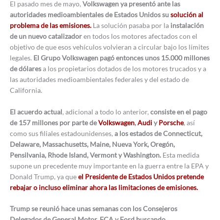
El pasado mes de mayo,
Volkswagen ya presentó ante las
autoridades medioambientales de Estados Unidos su
solución al
problema de las emisiones.
La solución pasaba por la
instalación
de un nuevo catalizador
en todos los motores afectados con el
objetivo de que esos vehículos volvieran a circular bajo los límites
legales.
El Grupo Volkswagen pagó entonces unos 15.000 millones
de dólares
a los propietarios dotados de los motores trucados y a
las autoridades medioambientales federales y del estado de
California.
El acuerdo actual
, adicional a todo lo anterior,
consiste en el pago
de 157 millones por parte de
Volkswagen
,
Audi
y
Porsche
, así
como sus filiales estadounidenses,
a los estados de Connecticut,
Delaware, Massachusetts, Maine, Nueva York, Oregón,
Pensilvania, Rhode Island, Vermont y Washington.
Esta medida
supone un precedente muy importante en la guerra entre la EPA y
Donald Trump, ya que
el Presidente de Estados Unidos pretende
rebajar o incluso eliminar ahora las limitaciones de emisiones.
Trump se reunió hace unas semanas con los Consejeros
Delegados de General Motor, FCA y Ford buscando,