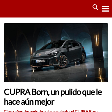
Ir
Busca
al
contenido
CUPRA Born, un pulido que le
hace aún mejor
Cinco años después de su lanzamiento, el CUPRA Born