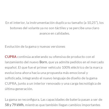
En el interior, la instrumentación duplica su tamaño (a 10,25”), los
botones del volante ya no son táctiles y se percibe una claro
avance en calidades.
Evolución de la gama y nuevas versiones
CUPRA
continúa acelerando su ofensiva de producto con el
lanzamiento del nuevo
Born
, que ya admite pedidos en el mercado
español. El que fue el primer vehículo 100% eléctrico de la marca
evoluciona ahora hacia una propuesta más emocional y
sofisticada, integrando el nuevo lenguaje de diseño de la gama
CUPRA, junto a un interior renovado y una carga tecnológica de
última generación.
La gama se reconfigura. Las capacidades de batería pasan a ser de
58 y 79 kWh
, mientras que también llegan cambios importantes