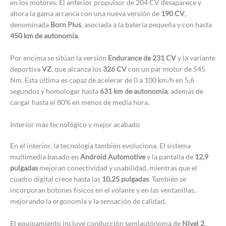
en los motores. El anterior propulsor de 204 CV desaparece y
ahora la gama arranca con una nueva versión de
190 CV
,
denominada
Born Plus
, asociada a la batería pequeña y con hasta
450 km de autonomía
.
Por encima se sitúan la versión
Endurance de 231 CV
y la variante
deportiva
VZ
, que alcanza los
326 CV
con un par motor de 545
Nm. Esta última es capaz de acelerar de 0 a 100 km/h en 5,6
segundos y homologar hasta
631 km de autonomía
, además de
cargar hasta el 80% en menos de media hora.
Interior más tecnológico y mejor acabado
En el interior, la tecnología también evoluciona. El sistema
multimedia basado en
Android Automotive
y la pantalla de
12,9
pulgadas
mejoran conectividad y usabilidad, mientras que el
cuadro digital crece hasta las
10,25 pulgadas
. También se
incorporan botones físicos en el volante y en las ventanillas,
mejorando la ergonomía y la sensación de calidad.
El equipamiento incluye conducción semiautónoma de
Nivel 2
,