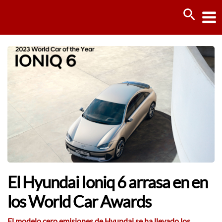
Ir
Busca
al
contenido
El Hyundai Ioniq 6 arrasa en en
los World Car Awards
El modelo cero emisiones de Hyundai se ha llevado los