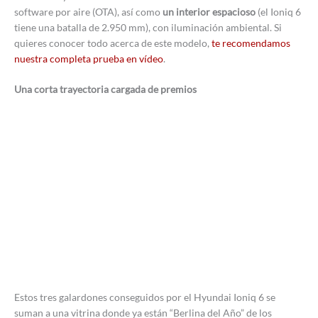
software por aire (OTA), así como
un interior espacioso
(el Ioniq 6
tiene una batalla de 2.950 mm), con iluminación ambiental. Si
quieres conocer todo acerca de este modelo,
te recomendamos
nuestra completa prueba en vídeo
.
Una corta trayectoria cargada de premios
Estos tres galardones conseguidos por el Hyundai Ioniq 6 se
suman a una vitrina donde ya están “Berlina del Año” de los