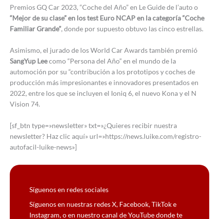
Premios GQ Car 2023, “Coche del Año” en Le Guide de l’auto o
“Mejor de su clase” en los test Euro NCAP en la categoría “Coche
Familiar Grande”
, donde por supuesto obtuvo las cinco estrellas.
Asimismo, el jurado de los World Car Awards también premió
SangYup Lee
como “Persona del Año” en el mundo de la
automoción por su “contribución a los prototipos y coches de
producción más impresionantes e innovadores presentados en
2022, entre los que se incluyen el Ioniq 6, el nuevo Kona y el N
Vision 74.
[sf_btn type=»newsletter» txt=»¿Quieres recibir nuestra
newsletter? Haz clic aquí» url=»https://news.luike.com/registro-
autofacil-luike-news»]
Síguenos en redes sociales
Síguenos en nuestras redes X, Facebook, TikTok e
Instagram, o en nuestro canal de YouTube donde te