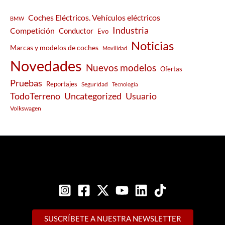
Coches Eléctricos. Vehículos eléctricos
BMW
Industria
Competición
Conductor
Evo
Noticias
Marcas y modelos de coches
Movilidad
Novedades
Nuevos modelos
Ofertas
Pruebas
Reportajes
Seguridad
Tecnología
Usuario
TodoTerreno
Uncategorized
Volkswagen
SUSCRÍBETE A NUESTRA NEWSLETTER