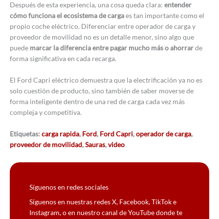
Después de esta experiencia, una cosa queda clara:
entender
cómo funciona el ecosistema de carga
es tan importante como el
propio coche eléctrico. Diferenciar entre operador de carga y
proveedor de movilidad no es un detalle menor, sino algo que
puede
marcar la diferencia entre pagar mucho más o ahorrar
de
forma significativa en cada recarga.
El Ford Capri eléctrico demuestra que la electrificación ya no es
solo cuestión de producto, sino también de saber moverse de
forma inteligente dentro de una red de carga cada vez más
compleja y competitiva.
Etiquetas:
carga rapida
,
Ford
,
Ford Capri
,
operador de carga
,
proveedor de movilidad
,
Sauras
,
video
Síguenos en redes sociales
Síguenos en nuestras redes X, Facebook, TikTok e
Instagram, o en nuestro canal de YouTube donde te