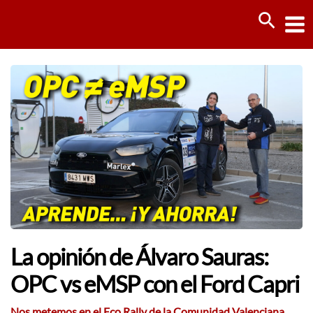
Ir
Busca
al
contenido
La opinión de Álvaro Sauras:
OPC vs eMSP con el Ford Capri
Nos metemos en el Eco Rally de la Comunidad Valenciana