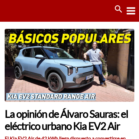
Ir
Busca
al
contenido
La opinión de Álvaro Sauras: el
eléctrico urbano Kia EV2 Air
El Kia EV2 Air de 42 kWh llega dispuesto a convertirse en