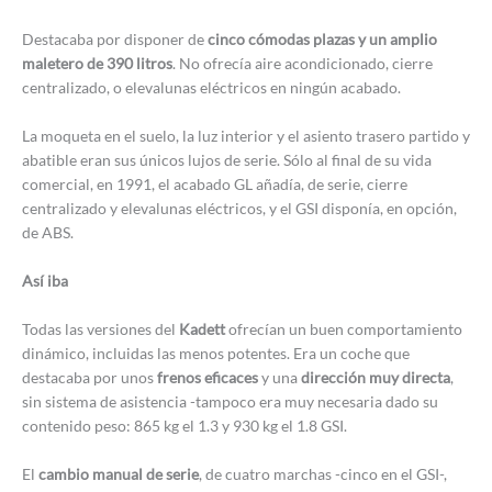
Destacaba por disponer de
cinco cómodas plazas y un amplio
maletero de 390 litros
. No ofrecía aire acondicionado, cierre
centralizado, o elevalunas eléctricos en ningún acabado.
La moqueta en el suelo, la luz interior y el asiento trasero partido y
abatible eran sus únicos lujos de serie. Sólo al final de su vida
comercial, en 1991, el acabado GL añadía, de serie, cierre
centralizado y elevalunas eléctricos, y el GSI disponía, en opción,
de ABS.
Así iba
Todas las versiones del
Kadett
ofrecían un buen comportamiento
dinámico, incluidas las menos potentes. Era un coche que
destacaba por unos
frenos
eficaces
y una
dirección muy directa
,
sin sistema de asistencia -tampoco era muy necesaria dado su
contenido peso: 865 kg el 1.3 y 930 kg el 1.8 GSI.
El
cambio manual de serie
, de cuatro marchas -cinco en el GSI-,