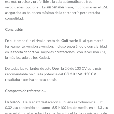
era más preciso y preferible a la caja automática de tres
velocidades -opcional-. La
suspensión
firme, mucho más en el GSI,
aseguraba un balanceo mínimo de la carrocería pero restaba
comodidad.
Conclusión
En su tiempo fue el rival directo del
Golf -serie II
-, al que marcó
ferreamente, versión a versión, incluso superándolo con claridad
en la faceta deportiva -mejores prestaciones-, con la versión GSI,
la más lograda de los Kadett.
De todas las variantes de este
Opel
, la 2.0 de 130 CV es la más
recomendable, ya que la potencia del
GSI 2.0 16V -150 CV
–
resultaba excesiva para su chasis.
Compacto de referencia…
Lo bueno…
Del Kadett destacaron su buena aerodinámica -Cx:
0,32-, su contenido consumo -6,5 l/100 km, de media, en el 1.3-, su
gran estabilidad y reducido giro de radio, el tacto y resistencia de