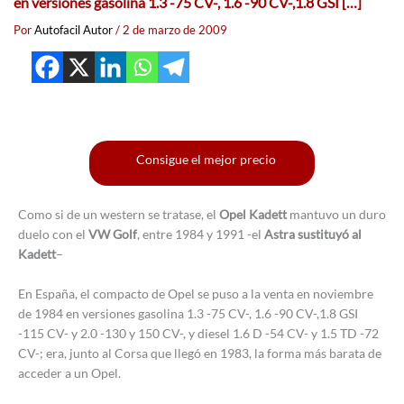
en versiones gasolina 1.3 -75 CV-, 1.6 -90 CV-,1.8 GSI […]
Por
Autofacil Autor
/
2 de marzo de 2009
Consigue el mejor precio
Como si de un western se tratase, el
Opel Kadett
mantuvo un duro
duelo con el
VW Golf
, entre 1984 y 1991 -el
Astra sustituyó al
Kadett
–
En España, el compacto de Opel se puso a la venta en noviembre
de 1984 en versiones gasolina 1.3 -75 CV-, 1.6 -90 CV-,1.8 GSI
-115 CV- y 2.0 -130 y 150 CV-, y diesel 1.6 D -54 CV- y 1.5 TD -72
CV-; era, junto al Corsa que llegó en 1983, la forma más barata de
acceder a un Opel.