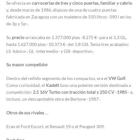
Se ofrecía en
carrocerías de tres y cinco puertas, familiar y cabrio
y, desde marzo de 1986, dispuso de una de cuatro puertas
fabricada en Zaragoza con un maletero de 550 litros -390 l en los
de 3p y 5p-.
Su
precio
arrancaba en 1.377.000 ptas -8.275 €- para el 1.3 GL,
hasta 1.627.000 ptas -10.373 €- del 1.8 GSI. Tenía tres acabados:
LS -básico-, GL -intermedio- y GSI -deportivo-.
Su mayor competidor
Dentro del reñido segmento de los compactos, era el
VW Golf
.
Como curiosidad, el
Kadett
tuvo una potente versión destinada a
competición:
2.5 16V Turbo con tracción total y 250 CV -1985
– e,
incluso, un descapotable obra de Bertone -1987-.
Otros de sus rivales
…
Eran el Ford Escort, el Renault 19 o el Peugeot 309.