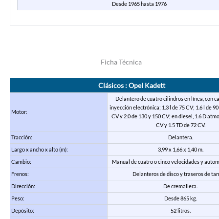
Desde 1965 hasta 1976
Ficha Técnica
Clásicos : Opel Kadett
Delantero de cuatro cilindros en línea, con c
inyección electrónica; 1.3 l de 75 CV; 1.6 l de 90
Motor:
CV y 2.0 de 130 y 150 CV; en diesel, 1.6 D atm
CV y 1.5 TD de 72 CV.
Tracción:
Delantera.
Largo x ancho x alto (m):
3,99 x 1,66 x 1,40 m.
Cambio:
Manual de cuatro o cinco velocidades y automá
Frenos:
Delanteros de disco y traseros de ta
Dirección:
De cremallera.
Peso:
Desde 865 kg.
Depósito:
52 litros.