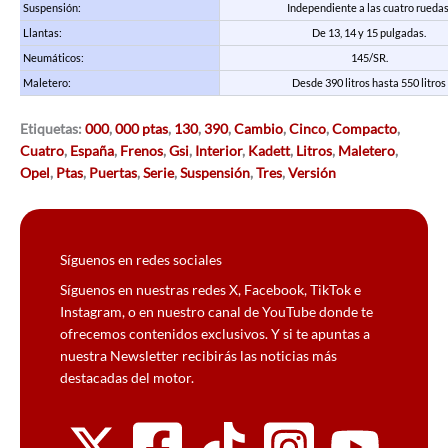
Suspensión:
Independiente a las cuatro ruedas
Llantas:
De 13, 14 y 15 pulgadas.
Neumáticos:
145/SR.
Maletero:
Desde 390 litros hasta 550 litros
Etiquetas:
000
,
000 ptas
,
130
,
390
,
Cambio
,
Cinco
,
Compacto
,
Cuatro
,
España
,
Frenos
,
Gsi
,
Interior
,
Kadett
,
Litros
,
Maletero
,
Opel
,
Ptas
,
Puertas
,
Serie
,
Suspensión
,
Tres
,
Versión
Síguenos en redes sociales
Síguenos en nuestras redes X, Facebook, TikTok e
Instagram, o en nuestro canal de YouTube donde te
ofrecemos contenidos exclusivos. Y si te apuntas a
nuestra Newsletter recibirás las noticias más
destacadas del motor.