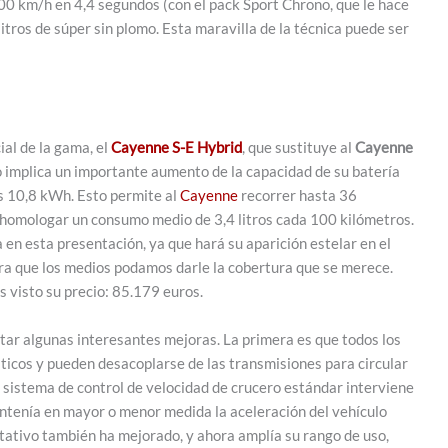
100 km/h en 4,4 segundos (con el pack Sport Chrono, que le hace
tros de súper sin plomo. Esta maravilla de la técnica puede ser
ial de la gama, el
Cayenne S-E Hybrid
, que sustituye al
Cayenne
o implica un importante aumento de la capacidad de su batería
los 10,8 kWh. Esto permite al
Cayenne
recorrer hasta 36
 y homologar un consumo medio de 3,4 litros cada 100 kilómetros.
en esta presentación, ya que hará su aparición estelar en el
ra que los medios podamos darle la cobertura que se merece.
s visto su precio: 85.179 euros.
ar algunas interesantes mejoras. La primera es que todos los
icos y pueden desacoplarse de las transmisiones para circular
el sistema de control de velocidad de crucero estándar interviene
ontenía en mayor o menor medida la aceleración del vehículo
ptativo también ha mejorado, y ahora amplía su rango de uso,