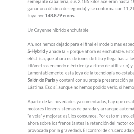
semejante caballería, sus 2.185 kilos aceleran hasta 
ganar una décima de segundo) y se conforma con 11,2 li
tuya por
148.879 euros.
Un Cayenne híbrido enchufable
Ah, nos hemos dejado para el final el modelo más espec
S-Hybrid
y añade la E porque ahora es enchufable. Est
eléctrica, que ahora es de iones de litio y llega hasta 
kilómetros en modo eléctrico (y a ritmo de utilitario)
Lamentablemente, esta joya de la tecnología no estaba 
Salón de París
y contará con su propia presentación pa
Lástima. Eso sí, aunque no hemos podido verlo, si hemo
Aparte de las novedades ya comentadas, hay que resalt
motores tienen sistemas de parada y arranque automát
“a vela” y mejorar, así, los consumos. Por esto mismo, 
ahora sobre los frenos (antes la retención del motor c
provocada por la gravedad). El control de crucero ada