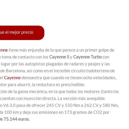
ue el mejor precio
enne
tiene más enjundia de lo que parece a un primer golpe de
a toma de contacto con los
Cayenne S
y
Cayenne Turbo
con
 lugar por las autopistas plagadas de radares y peajes y las
e Barcelona, así como en el increíble circuito todoterreno de
 el
Cayenne
demuestra que cuando se tienen ocho velocidades,
tor para aburrir, la reductora es prescindible.
ión de la gama mecánica, en la que todos los motores (tanto los
 cuentan con inyección directa. La versión más asequible
yo V6 3.0 pasa de ofrecer 245 CV y 550 Nm a 262 CV y 580 Nm,
cada 100 km y deja sus emisiones en 173 gramos de CO2 por
e 75.144 euros.