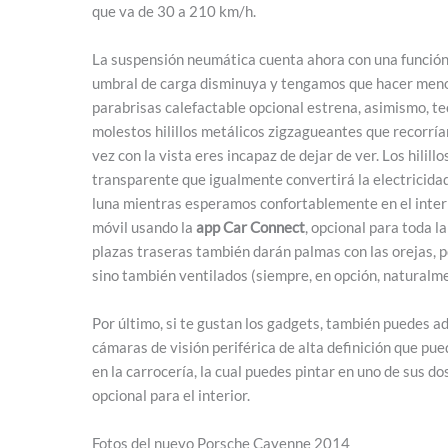
que va de 30 a 210 km/h.
La suspensión neumática cuenta ahora con una función 
umbral de carga disminuya y tengamos que hacer meno
parabrisas calefactable opcional estrena, asimismo, te
molestos hilillos metálicos zigzagueantes que recorría
vez con la vista eres incapaz de dejar de ver. Los hili
transparente que igualmente convertirá la electricidad 
luna mientras esperamos confortablemente en el inte
móvil usando la
app Car Connect
, opcional para toda 
plazas traseras también darán palmas con las orejas, p
sino también ventilados (siempre, en opción, naturalm
Por último, si te gustan los gadgets, también puedes 
cámaras de visión periférica de alta definición que pue
en la carrocería, la cual puedes pintar en uno de sus 
opcional para el interior.
Fotos del nuevo Porsche Cayenne 2014