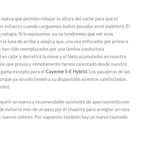
nueva que permite rebajar la altura del coche para que el
s esfuerzo cuando carguemos bultos pesados en el maletero. El
cnología. Si lo equipamos, ya no tendremos que ver esos
n la luna de arriba a abajo y que, una vez enfocados por primera
llos han sido reemplazados por una lámina conductora
en calor y derretirá la nieve y el hielo acumulados en nuestra
rior que previa y remotamente hemos calentado desde nuestro
la gama excepto para el
Cayenne S-E Hybrid
. Los pasajeros de las
orque ya no solo tienen a su disposición asientos calefactados,
ente).
adquirir un nuevo y recomendable asistente de aparcamiento con
de evitarte más de un paso por el chapista para arreglar un roce
dos nuevos colores. Por supuesto, también hay un nuevo tapizado