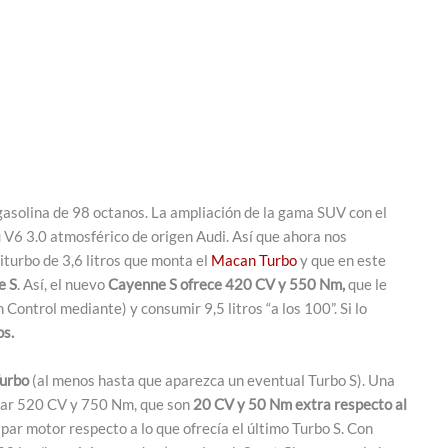
solina de 98 octanos. La ampliación de la gama SUV con el
u V6 3.0 atmosférico de origen Audi. Así que ahora nos
turbo de 3,6 litros que monta el
Macan Turbo
y que en este
e S
. Así, el nuevo
Cayenne S ofrece 420 CV y 550 Nm,
que le
Control mediante) y consumir 9,5 litros “a los 100”. Si lo
s.
Turbo
(al menos hasta que aparezca un eventual Turbo S). Una
egar 520 CV y 750 Nm, que son
20 CV y 50 Nm extra respecto al
par motor respecto a lo que ofrecía el último Turbo S. Con