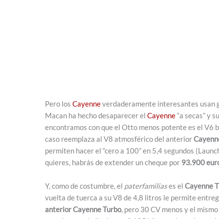
Pero los
Cayenne
verdaderamente interesantes usan ga
Macan ha hecho desaparecer el
Cayenne
“a secas” y s
encontramos con que el Otto menos potente es el V6 bi
caso reemplaza al V8 atmosférico del anterior
Cayenn
permiten hacer el “cero a 100” en 5,4 segundos (Launch 
quieres, habrás de extender un cheque por
93.900 euro
Y, como de costumbre, el
paterfamilias
es el
Cayenne 
vuelta de tuerca a su V8 de 4,8 litros le permite entr
anterior Cayenne Turbo
, pero 30 CV menos y el mismo 