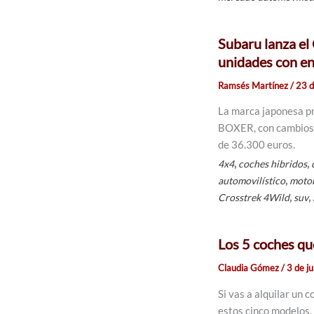
Subaru lanza el
unidades con e
Ramsés Martínez
/
23 d
La marca japonesa pr
BOXER, con cambios e
de 36.300 euros.
,
,
4x4
coches hibridos
,
automovilístico
motor
,
,
Crosstrek 4Wild
suv
Los 5 coches qu
Claudia Gómez
/
3 de j
Si vas a alquilar un 
estos cinco modelos.