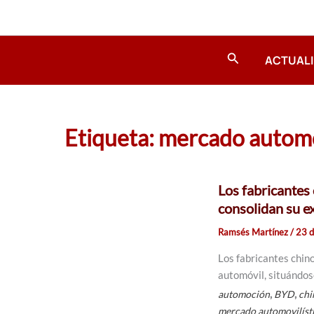
Ir
al
contenido
Buscar
ACTUAL
Etiqueta: mercado automo
Los fabricantes
consolidan su e
Ramsés Martínez
/
23 d
Los fabricantes chin
automóvil, situándos
,
,
automoción
BYD
chi
mercado automovilíst