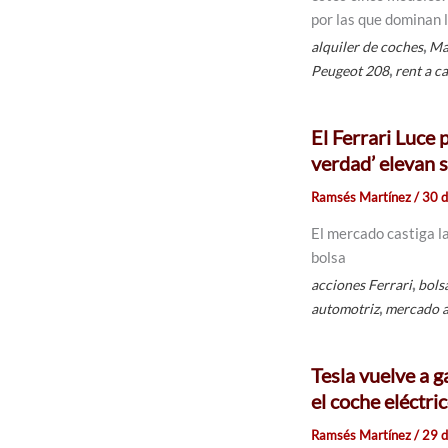
por las que dominan l
,
alquiler de coches
Ma
,
Peugeot 208
rent a c
El Ferrari Luce 
verdad’ elevan s
Ramsés Martínez
/
30 
El mercado castiga la
bolsa
,
acciones Ferrari
bols
,
automotriz
mercado a
Tesla vuelve a 
el coche eléctri
Ramsés Martínez
/
29 