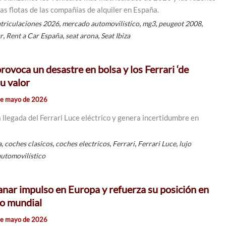
as flotas de las compañías de alquiler en España.
,
,
,
,
triculaciones 2026
mercado automovilístico
mg3
peugeot 2008
,
,
,
ar
Rent a Car España
seat arona
Seat Ibiza
provoca un desastre en bolsa y los Ferrari ‘de
u valor
de mayo de 2026
 llegada del Ferrari Luce eléctrico y genera incertidumbre en
,
,
,
,
,
a
coches clasicos
coches electricos
Ferrari
Ferrari Luce
lujo
utomovilístico
ganar impulso en Europa y refuerza su posición en
co mundial
de mayo de 2026