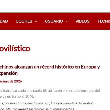
IDAD
COCHES
USUARIO
VÍDEOS
TÉCNI
vilístico
 chinos alcanzan un récord histórico en Europa y
xpansión
e junio de 2026
os han alcanzado una cuota histórica en el mercado europeo del
e ya en torno al 10 %.
,
,
,
,
,
na
coches chinos
electrificacion
Europa
industria del motor
,
,
,
,
ico
MG
movilidad sostenible
saic
ventas coches