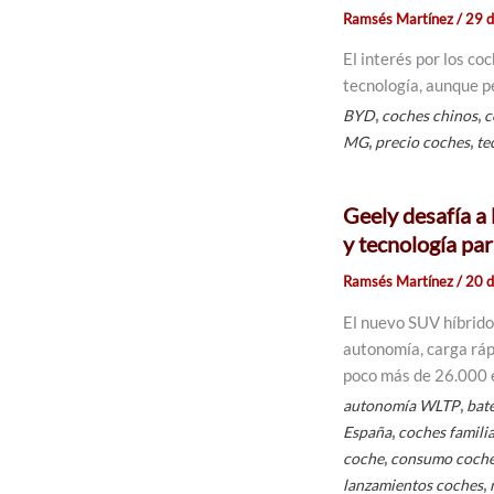
Ramsés Martínez
/
29 d
El interés por los co
tecnología, aunque p
,
,
BYD
coches chinos
c
,
,
MG
precio coches
te
Geely desafía a
y tecnología pa
Ramsés Martínez
/
20 d
El nuevo SUV híbrido
autonomía, carga rá
poco más de 26.000 
,
autonomía WLTP
bat
,
España
coches famili
,
coche
consumo coche
,
lanzamientos coches