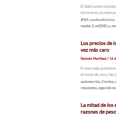
El fabricante estado
terreno en un merca
,
,
BYD
coche electrico
,
,
model 3
mODEL y
mo
Los precios de l
vez más caro
Ramsés Martínez
/
16 
El mercado automovil
el coste de uso y las
,
,
automoción
Coches
,
repuestos
segunda m
La mitad de los
razones de pes