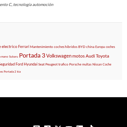
,
ento C
tecnología automoción
 electrico
Ferrari
Mantenimiento
coches hibridos
BYD
china
Europa
coches
Portada 3
Volkswagen
motos
Audi
Toyota
a mano
Subaru
Seguridad
Ford
Hyundai
Seat
Peugeot
trafico
Porsche
multas
Nissan
Coche
es
Portada 2
kia