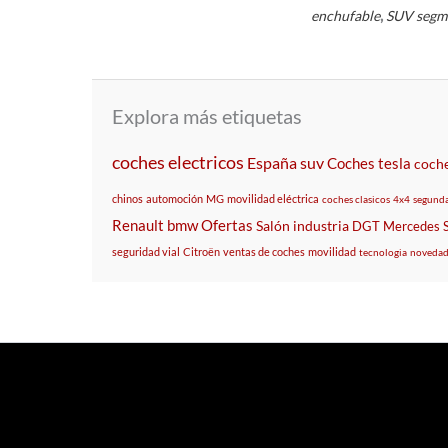
,
enchufable
SUV segm
Explora más etiquetas
coches electricos
España
suv
Coches
tesla
coche
chinos
automoción
MG
movilidad eléctrica
coches clasicos
4x4
segund
Renault
bmw
Ofertas
Salón
industria
DGT
Mercedes
seguridad vial
Citroën
ventas de coches
movilidad
tecnologia
novedad