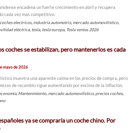
unidense encadena un fuerte crecimiento en abril y recupera
do cada vez más competitivo.
,
,
,
coches electricos
industria automotriz
mercado automovilístico
,
,
,
vilidad eléctrica
tesla
tesla europa
Tesla ventas 2026
os coches se estabilizan, pero mantenerlos es cada
de mayo de 2026
ístico muestra una aparente calma en los precios de compra, pero
 piezas de recambio sigue aumentando por encima de la inflación.
,
,
,
,
economia
Mantenimiento
mercado automovilístico
precios coches
ano
 españoles ya se compraría un coche chino. Por
o