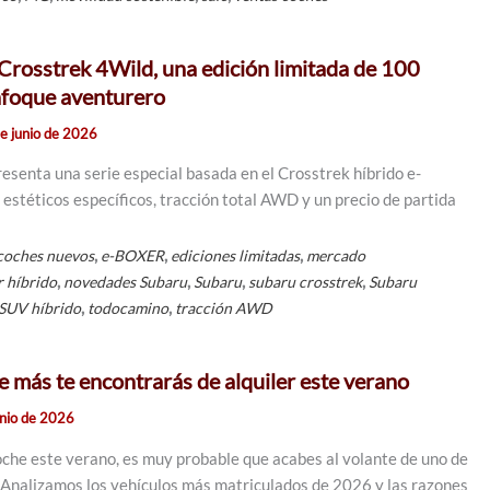
 Crosstrek 4Wild, una edición limitada de 100
nfoque aventurero
e junio de 2026
esenta una serie especial basada en el Crosstrek híbrido e-
stéticos específicos, tracción total AWD y un precio de partida
,
,
,
coches nuevos
e-BOXER
ediciones limitadas
mercado
,
,
,
,
 híbrido
novedades Subaru
Subaru
subaru crosstrek
Subaru
,
,
SUV híbrido
todocamino
tracción AWD
e más te encontrarás de alquiler este verano
unio de 2026
coche este verano, es muy probable que acabes al volante de uno de
 Analizamos los vehículos más matriculados de 2026 y las razones