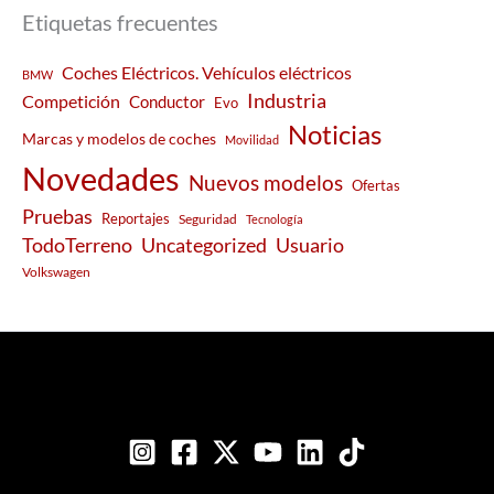
Etiquetas frecuentes
Coches Eléctricos. Vehículos eléctricos
BMW
Industria
Competición
Conductor
Evo
Noticias
Marcas y modelos de coches
Movilidad
Novedades
Nuevos modelos
Ofertas
Pruebas
Reportajes
Seguridad
Tecnología
Usuario
TodoTerreno
Uncategorized
Volkswagen