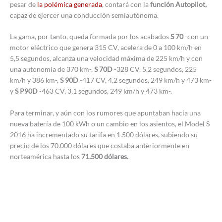
pesar de
la polémica generada
, contará con la
función Autopilot,
capaz de ejercer una conducción semiautónoma.
La gama, por tanto, queda formada por los acabados
S 70
-con un
motor eléctrico que genera 315 CV, acelera de 0 a 100 km/h en
5,5 segundos, alcanza una velocidad máxima de 225 km/h y con
una autonomía de 370 km-,
S 70D
-328 CV, 5,2 segundos, 225
km/h y 386 km-,
S 90D
-417 CV, 4,2 segundos, 249 km/h y 473 km-
y
S P90D
-463 CV, 3,1 segundos, 249 km/h y 473 km-.
Para terminar, y aún con los rumores que apuntaban hacia una
nueva batería de 100 kWh o un cambio en los asientos, el Model S
2016 ha incrementado su tarifa en 1.500 dólares, subiendo su
precio de los 70.000 dólares que costaba anteriormente en
norteamérica hasta los
71.500 dólares.