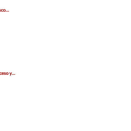
esco…
cceso y…