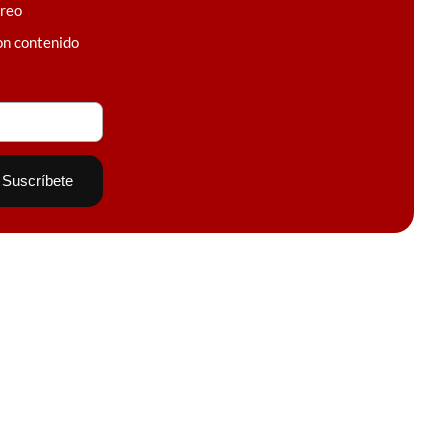
rreo
on contenido