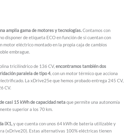
una amplia gama de motores y tecnologías.
Contamos con
o no disponer de etiqueta ECO en función de si cuentan con
un motor eléctrico montado en la propia caja de cambios
 doble embrague.
lina tricilíndrico de 136 CV,
encontramos también dos
idación paralela de tipo 4
, con un motor térmico que acciona
 electrificado. La xDrive25e que hemos probado entrega 245 CV,
26 CV.
de casi 15 kWh de capacidad neta
que permite una autonomía
mente superior a los 70 km.
da iX1,
y que cuenta con unos 64 kWh de batería utilizable y
era (xDrive20). Estas alternativas 100% eléctricas tienen