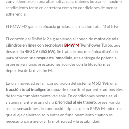
convirtiéndose en una alternativa para quienes buscan el máximo
rendimiento tanto en carretera como en condiciones de menor
adherencia.
El BMW M2 gana en eficacia gracias a la tracción total M xDrive
El corazón del BMW M2 sigue siendo el conocido
motor de seis
cilindros en línea con tecnología
BMW M
TwinPower Turbo
, que
desarrolla
480 CV (353 kW)
. Se trata de una mecánica diseñada
para ofrecer una
respuesta inmediata
, una entrega de potencia
progresiva y unas prestaciones acordes con la filosofía más
deportiva de la división M.
La gran novedad es la incorporación del sistema
M xDrive
, una
tracción total inteligente
capaz de repartir el par entre ambos ejes
de forma completamente variable. En condiciones normales, el
sistema mantiene una clara
prioridad al eje trasero
, preservando
así las sensaciones de conducción típicas de un BMW M, mientras
que el eje delantero solo entra en funcionamiento cuando es
necesario para mejorar la motricidad y la estabilidad.