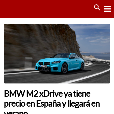
Ir
Busca
al
contenido
BMW M2 xDrive ya tiene
precio en España y llegará en
verano