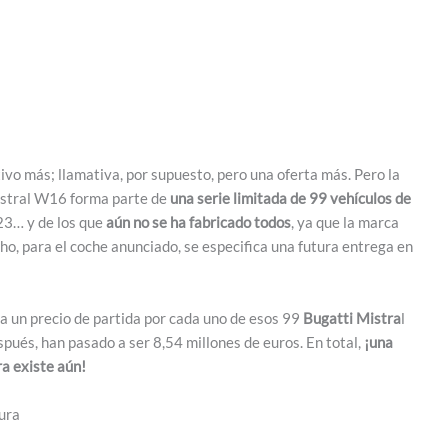
tivo más; llamativa, por supuesto, pero una oferta más. Pero la
Mistral W16 forma parte de
una serie limitada de 99 vehículos de
23… y de los que
aún no se ha fabricado todos
, ya que la marca
ho, para el coche anunciado, se especifica una futura entrega en
ba un precio de partida por cada uno de esos 99
Bugatti Mistra
l
spués, han pasado a ser 8,54 millones de euros. En total,
¡una
ra existe aún!
ura