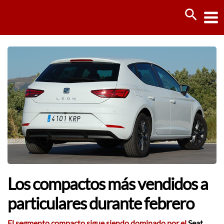
Ir
Busca
al
contenido
Los compactos más vendidos a
particulares durante febrero
El segmento compacto sigue siendo dominado por el
Seat