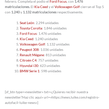
febrero. Completa el podio el
Ford Focus
, con
1.476
matriculaciones.
El
Kia Ceed
y el
Volkswagen Golf
cierran el Top 5
con
1.240
y
1.132 matriculaciones
respectivamente.
Seat León
: 2.294 unidades
Toyota Corolla
: 1.846 unidades
Ford Focus
: 1.476 unidades
Kia Ceed
: 1.240 unidades
Volkswagen Golf
: 1.132 unidades
Peugeot 308
: 1.036 unidades
Renault Mégane
: 813 unidades
Citroën C4
: 757 unidades
Hyundai i30
: 623 unidades
BMW Serie 1
: 598 unidades
[sf_btn type=»newsletter» txt=»¿Quieres recibir nuestra
newsletter?Haz clic aquí» url=»https://news.luike.com/registro-
autofacil-luike-news»]