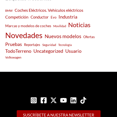
Coches Eléctricos. Vehículos eléctricos
BMW
Industria
Competición
Conductor
Evo
Noticias
Marcas y modelos de coches
Movilidad
Novedades
Nuevos modelos
Ofertas
Pruebas
Reportajes
Seguridad
Tecnología
Usuario
TodoTerreno
Uncategorized
Volkswagen
SUSCRÍBETE A NUESTRA NEWSLETTER