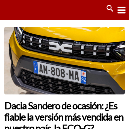
Ir
Busca
al
contenido
Dacia Sandero de ocasión: ¿Es
fiable la versión más vendida en
nuestro país, la ECO-G?