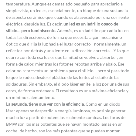
temperatura. Aunque es demasiado pequeño para apreciarlo a
simple vista, un led es, esencialmente, un bloque de una sustancia
de aspecto cerámico que, cuando es atravesado por una corriente
eléctrica, despide luz. Es decir,
un led es un ladrillo opaco de
silicio… pero luminiscente.
Además, es un ladrillo que radia luz en
todas las direcciones, de forma que necesita algún mecanismo
óptico que dirija la luz hacia el lugar correcto –normalmente, un
reflector por detrás y una lente en la dirección correcta–. Y lo que
ocurre con toda esa luz es que la mitad se vuelve a absorber, en
forma de calor, mientras los fotones rebotan arriba y abajo. Ese
calor no representa un problema para el silicio… pero sí para todo
lo que le rodea, desde el plástico de las lentes al estaño de las
soldaduras. Sin embargo, el diodo láser emite la luz por una de sus
caras, de forma ordenada. El resultado es una máxima eficiencia y
un mínimo calentamiento.
La segunda, tiene que ver con la eficiencia.
Como en un diodo
láser apenas se desperdicia energía luminosa, es posible generar
mucha luz a partir de potencias realmente cómicas. Los faros de
BMW son los más potentes que se hayan montado jamás en un
coche -de hecho, son los más potentes que se pueden montar