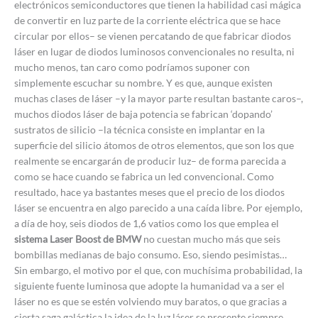
electrónicos semiconductores que tienen la habilidad casi mágica
de convertir en luz parte de la corriente eléctrica que se hace
circular por ellos– se vienen percatando de que fabricar diodos
láser en lugar de diodos luminosos convencionales no resulta, ni
mucho menos, tan caro como podríamos suponer con
simplemente escuchar su nombre. Y es que, aunque existen
muchas clases de láser –y la mayor parte resultan bastante caros–,
muchos diodos láser de baja potencia se fabrican ‘dopando’
sustratos de silicio –la técnica consiste en implantar en la
superficie del silicio átomos de otros elementos, que son los que
realmente se encargarán de producir luz– de forma parecida a
como se hace cuando se fabrica un led convencional. Como
resultado, hace ya bastantes meses que el precio de los diodos
láser se encuentra en algo parecido a una caída libre. Por ejemplo,
a día de hoy, seis diodos de 1,6 vatios como los que emplea el
sistema Laser Boost de BMW
no cuestan mucho más que seis
bombillas medianas de bajo consumo. Eso, siendo pesimistas…
Sin embargo, el motivo por el que, con muchísima probabilidad, la
siguiente fuente luminosa que adopte la humanidad va a ser el
láser no es que se estén volviendo muy baratos, o que gracias a
cierta saga galáctica la idea de la luz láser se presente siempre