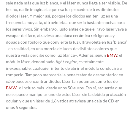
sale nada más que luz blanca, y el láser nunca llega a ser visible. De
hecho, nadie imaginaría que esa luz procede de tres diminutos
diodos láser. Y mejor así, porque los diodos emiten luz en una
frecuencia muy alta, ultravioleta… que sería bastante nociva para
los seres vivos. Sin embargo, justo antes de que el rayo láser vaya a
escapar del faro, atraviesa una placa cerámica refrigerada y
dopada con fósforo que convierte la luz ultravioleta en luz ‘blanca’
–en realidad, en una mezcla de luces de distintos colores que
nuestra vista percibe como luz blanca–. Además, según
BMW
, el
módulo láser, denominado
light engine
, es totalmente
inexpugnable: cualquier intento de abrir el módulo conducirá a
romperlo. Tampoco merecería la pena tratar de desmontarlo: en
ebay
puedes encontrar diodos láser tan potentes como los de
BMW
-o incluso más- desde unos 50 euros. Eso sí, recuerda que
no se puede manipular uno de estos láser sin la debida protección
ocular, y que un láser de 1,6 vatios atraviesa una caja de CD en
unos 5 segundos.