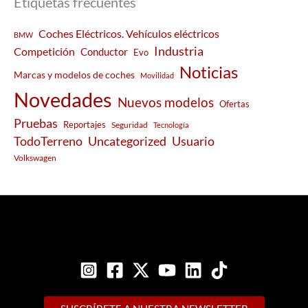
Etiquetas frecuentes
Coches Eléctricos. Vehículos eléctricos
BMW
Industria
Competición
Conductor
Evo
Noticias
Marcas y modelos de coches
Movilidad
Novedades
Nuevos modelos
Ofertas
Pruebas
Reportajes
Seguridad
Tecnología
Usuario
TodoTerreno
Uncategorized
Volkswagen