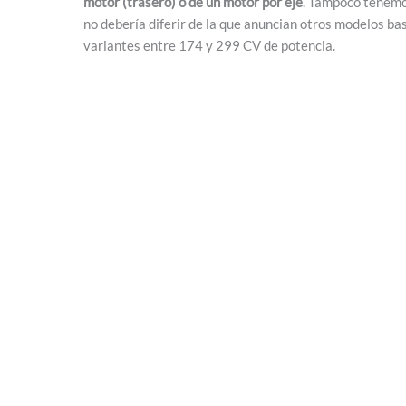
motor (trasero) o de un motor por eje
. Tampoco tenemos
no debería diferir de la que anuncian otros modelos b
variantes entre 174 y 299 CV de potencia.