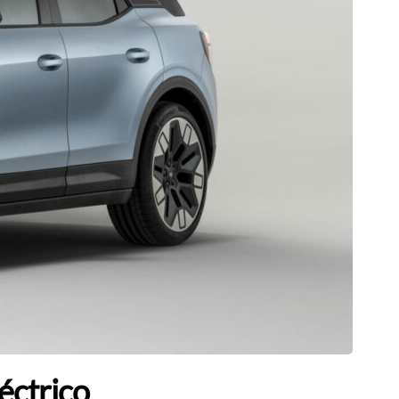
éctrico