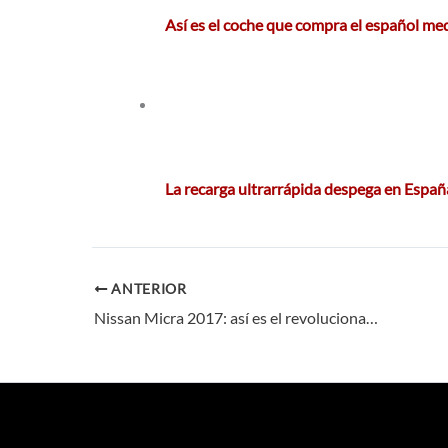
Así es el coche que compra el español m
La recarga ultrarrápida despega en Espa
ANTERIOR
Nissan Micra 2017: así es el revolucionario urbano japonés