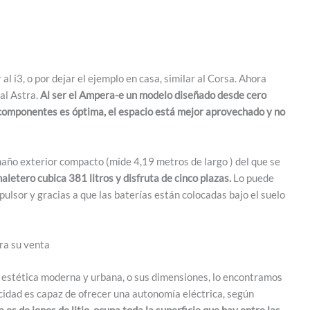
l i3, o por dejar el ejemplo en casa, similar al Corsa. Ahora
 al Astra.
Al ser el Ampera-e un modelo diseñado desde cero
 componentes es óptima, el espacio está mejor aprovechado y no
ño exterior compacto (mide 4,19 metros de largo ) del que se
aletero cubica 381 litros y disfruta de cinco plazas.
Lo puede
ulsor y gracias a que las baterías están colocadas bajo el suelo
ra su venta
su estética moderna y urbana, o sus dimensiones, lo encontramos
cidad es capaz de ofrecer una autonomía eléctrica, según
 es de iones de litio, ocupa toda la superficie que hay entre las