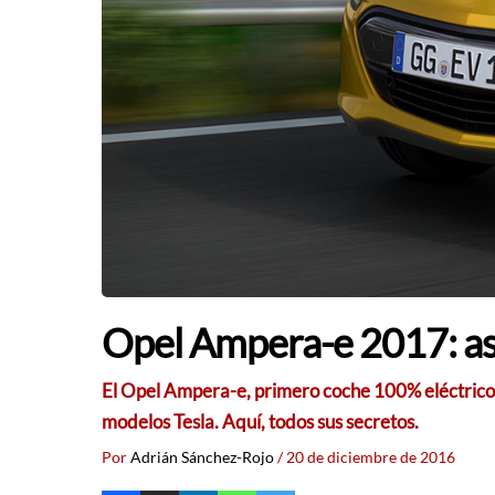
Opel Ampera-e 2017: así
El Opel Ampera-e, primero coche 100% eléctrico d
modelos Tesla. Aquí, todos sus secretos.
Por
Adrián Sánchez-Rojo
/
20 de diciembre de 2016