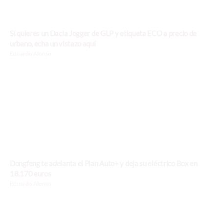
Si quieres un Dacia Jogger de GLP y etiqueta ECO a precio de
urbano, echa un vistazo aquí
Eduardo Alonso
Dongfeng te adelanta el Plan Auto+ y deja su eléctrico Box en
18.170 euros
Eduardo Alonso