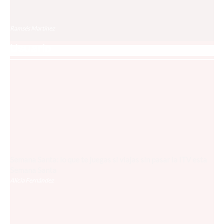
Audi confirma una nueva generación térmica para el Q8 con
motores V6 y V8
Ramsés Martínez
Usuario
Semana Santa: lo que te juegas si viajas sin pasar la ITV esta
Semana Santa
Alicia Fernández