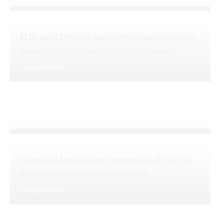
El Bugatti Destrier convierte la radicalidad del
Bolide en una pieza de coleccionista pura
Ramsés Martínez
Cuando el techo de los Peugeot era el cielo: la
historia tras la tecnología ‘Eclipse’
Ramsés Martínez