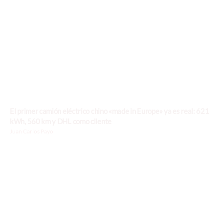
El primer camión eléctrico chino «made in Europe» ya es real: 621
kWh, 560 km y DHL como cliente
Juan Carlos Payo