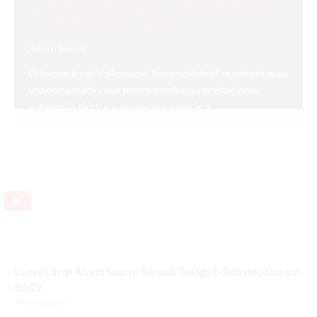
La opinión de Álvaro Sauras: Jaecoo 8
vs. Volkswagen Tayron
Álvaro Sauras
El Jaecoo 8 y el Volkswagen Tayron eHybrid se enfrentan en
una comparativa que pone a prueba sus prestaciones,
autonomía eléctrica, tecnología, espacio y
comportamiento...
La opinión de Álvaro Sauras: Renault Twingo E-Tech eléctrico con
80 CV
Álvaro Sauras