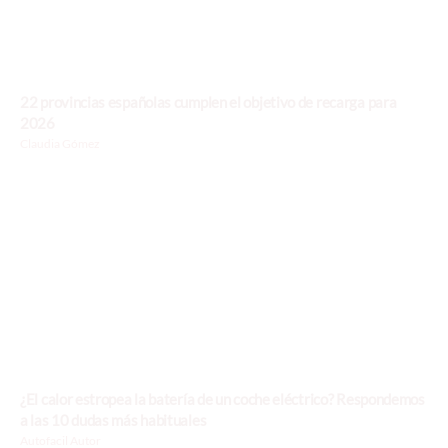
22 provincias españolas cumplen el objetivo de recarga para
2026
Claudia Gómez
¿El calor estropea la batería de un coche eléctrico? Respondemos
a las 10 dudas más habituales
Autofacil Autor