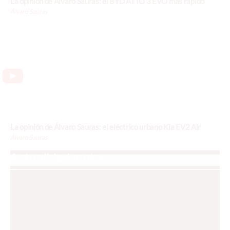
La opinión de Álvaro Sauras: el BYD ATTO 3 EVO más rápido
Álvaro Sauras
La opinión de Álvaro Sauras: el eléctrico urbano Kia EV2 Air
Álvaro Sauras
Actualidad motor