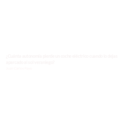
¿Cuánta autonomía pierde un coche eléctrico cuando lo dejas
aparcado al sol veraniego?
Juan Carlos Payo