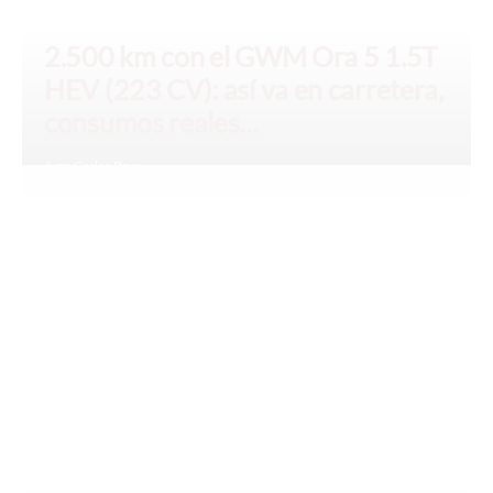
2.500 km con el GWM Ora 5 1.5T
HEV (223 CV): así va en carretera,
consumos reales…
Juan Carlos Payo