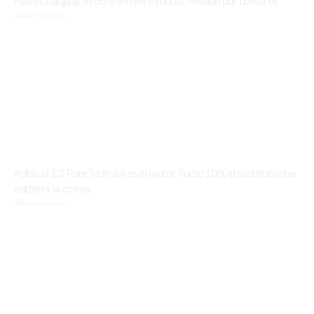
Flash Charging: el 80% en seis minutos, medido por nosotros
Álvaro Sauras
Adiós al 1.2 PureTech: así es el motor Turbo 100, el sustituto que
entierra la correa
Álvaro Sauras