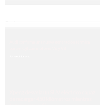
Coches
Audi confirma una nueva generación térmica
para el Q8 con motores V6 y V8
Ramsés Martínez
Xpeng desvela un SUV eléctrico capaz
de recargar 450 kilómetros mientras