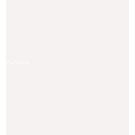
La burocracia sigue frenando la transición hacia el coche
eléctrico en España
Claudia Gómez