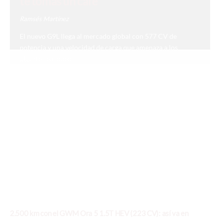
te tomas un café
Ramsés Martínez
El nuevo G9L llega al mercado global con 577 CV de
potencia y una velocidad de carga que amenaza a los
gigantes europeos...
2.500 km con el GWM Ora 5 1.5T HEV (223 CV): así va en