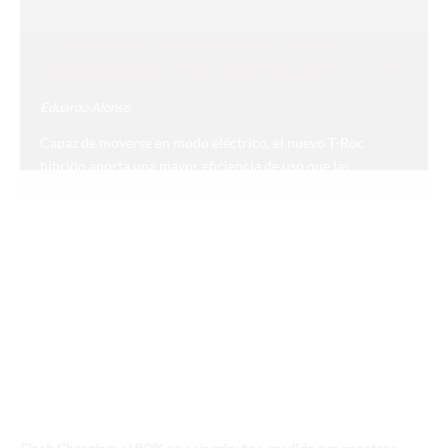
Los detalles técnicos del nuevo
Volkswagen T-Roc híbrido de 170 CV
Eduardo Alonso
Capaz de moverse en modo eléctrico, el nuevo T-Roc
híbrido aporta una mayor eficiencia de uso que las
variantes MHEV. Así es 'por dentro'...