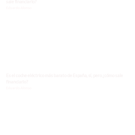
sale financiarlo?
Eduardo Alonso
Es el coche eléctrico más barato de España, sí, pero ¿cómo sale
financiarlo?
Eduardo Alonso