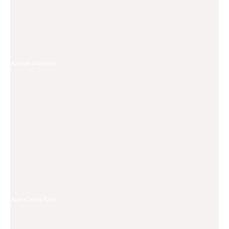
El Bugatti Destrier convierte la radicalidad del Bolide en una
pieza de coleccionista pura
Ramsés Martínez
¿Cuánta autonomía pierde un coche eléctrico cuando lo dejas
aparcado al sol veraniego?
Juan Carlos Payo