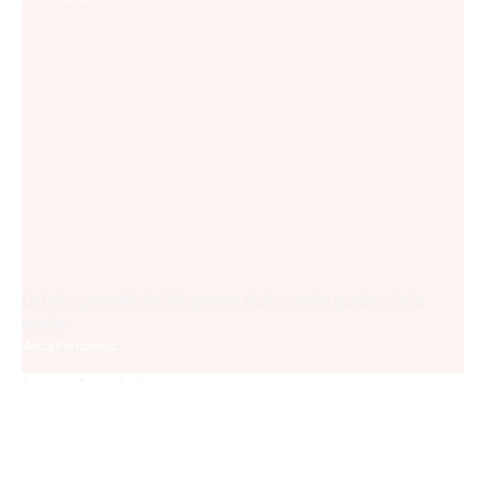
La letra pequeña del Programa Auto+, no te quedes sin la
ayuda
Alicia Fernández
Lo más visto