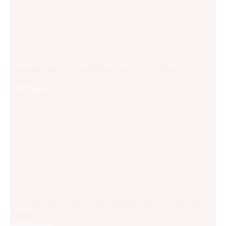
No podrás entrar en las ZBE sin esto, y no, no es sólo la
etiqueta
Alicia Fernández
El varapalo judicial que obliga a la DGT a devolver miles de
puntos
Alicia Fernández