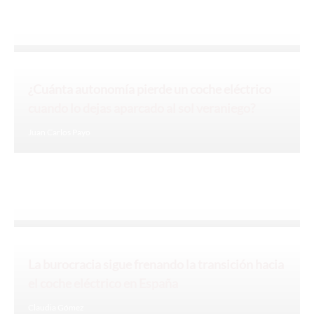
¿Cuánta autonomía pierde un coche eléctrico
cuando lo dejas aparcado al sol veraniego?
Juan Carlos Payo
La burocracia sigue frenando la transición hacia
el coche eléctrico en España
Claudia Gómez