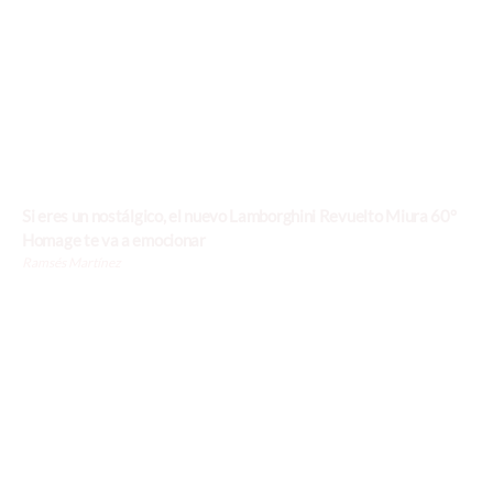
Si eres un nostálgico, el nuevo Lamborghini Revuelto Miura 60°
Homage te va a emocionar
Ramsés Martínez