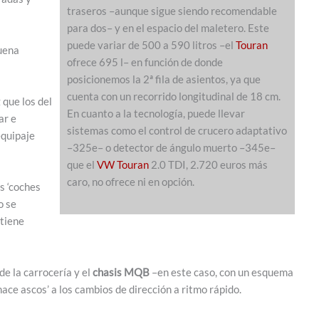
traseros –aunque sigue siendo recomendable
para dos– y en el espacio del maletero. Este
puede variar de 500 a 590 litros –el
Touran
buena
ofrece 695 l– en función de donde
posicionemos la 2ª fila de asientos, ya que
cuenta con un recorrido longitudinal de 18 cm.
que los del
En cuanto a la tecnología, puede llevar
ar e
sistemas como el control de crucero adaptativo
equipaje
–325e– o detector de ángulo muerto –345e–
que el
VW Touran
2.0 TDI, 2.720 euros más
caro, no ofrece ni en opción.
s ‘coches
o se
 tiene
e la carrocería y el
chasis MQB
–en este caso, con un esquema
ace ascos’ a los cambios de dirección a ritmo rápido.