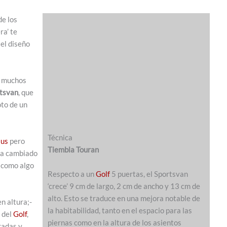
de los
a’ te
el diseño
y muchos
tsvan
, que
oto de un
Técnica
lus
pero
Tiembla Touran
 ha cambiado
a como algo
Respecto a un
Golf
5 puertas, el Sportsvan
‘crece’ 9 cm de largo, 2 cm de ancho y 13 cm de
alto. Esto se traduce en una mejora notable de
n altura;-
la habitabilidad, tanto en el espacio para las
o del
Golf
,
piernas como en la altura de los asientos
radas y