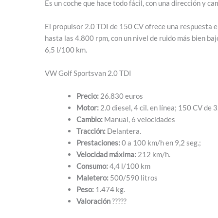
Es un coche que hace todo fácil, con una dirección y cam
El propulsor 2.0 TDI de 150 CV ofrece una respuesta e
hasta las 4.800 rpm, con un nivel de ruido más bien ba
6,5 l/100 km.
VW Golf Sportsvan 2.0 TDI
Precio:
26.830 euros
Motor:
2.0 diesel, 4 cil. en línea; 150 CV d
Cambio:
Manual, 6 velocidades
Tracción:
Delantera.
Prestaciones:
0 a 100 km/h en 9,2 seg.;
Velocidad máxima:
212 km/h.
Consumo:
4,4 l/100 km
Maletero:
500/590 litros
Peso:
1.474 kg.
Valoración
?????