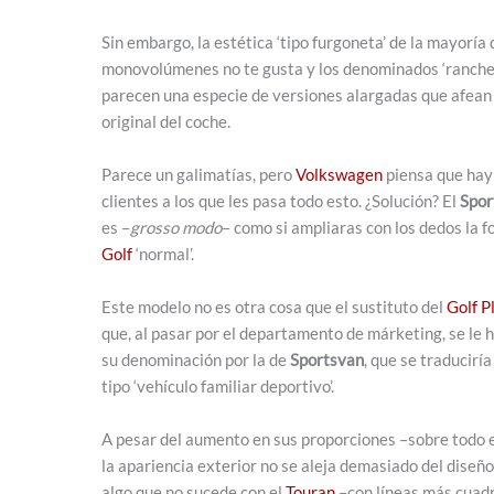
Sin embargo, la estética ‘tipo furgoneta’ de la mayoría 
monovolúmenes no te gusta y los denominados ‘rancher
parecen una especie de versiones alargadas que afean 
original del coche.
Parece un galimatías, pero
Volkswagen
piensa que ha
clientes a los que les pasa todo esto. ¿Solución? El
Spor
es –
grosso modo
– como si ampliaras con los dedos la f
Golf
‘normal’.
Este modelo no es otra cosa que el sustituto del
Golf
P
que, al pasar por el departamento de márketing, se le
su denominación por la de
Sportsvan
, que se traducirí
tipo ‘vehículo familiar deportivo’.
A pesar del aumento en sus proporciones –sobre todo e
la apariencia exterior no se aleja demasiado del diseñ
algo que no sucede con el
Touran
–con líneas más cuad