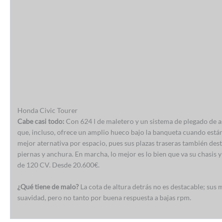
Honda Civic Tourer
Cabe casi todo:
Con 624 l de maletero y un sistema de plegado de a
que, incluso, ofrece un amplio hueco bajo la banqueta cuando están 
mejor aternativa por espacio, pues sus plazas traseras también des
piernas y anchura. En marcha, lo mejor es lo bien que va su chasis 
de 120 CV. Desde 20.600€.
¿Qué tiene de malo?
La cota de altura detrás no es destacable; sus
suavidad, pero no tanto por buena respuesta a bajas rpm.