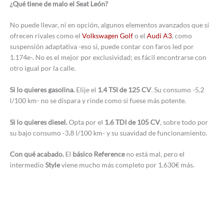
¿Qué tiene de malo el Seat León?
No puede llevar, ni en opción, algunos elementos avanzados que sí
ofrecen rivales como el
Volkswagen Golf
o el
Audi A3
, como
suspensión adaptativa -eso sí, puede contar con faros led por
1.174e-. No es el mejor por exclusividad; es fácil encontrarse con
otro igual por la calle.
Si lo quieres gasolina.
Elije el
1.4 TSI de 125 CV
. Su consumo -5,2
l/100 km- no se dispara y rinde como si fuese más potente.
Si lo quieres diesel.
Opta por el
1.6 TDI de 105 CV
, sobre todo por
su bajo consumo -3,8 l/100 km- y su suavidad de funcionamiento.
Con qué acabado.
El
básico Reference
no está mal, pero el
intermedio
Style
viene mucho más completo por 1.630€ más.