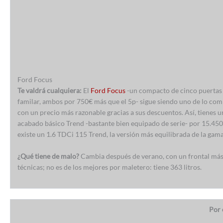
Ford Focus
Te valdrá cualquiera:
El
Ford Focus
-un compacto de cinco puertas 
familar, ambos por 750€ más que el 5p- sigue siendo uno de lo co
con un precio más razonable gracias a sus descuentos. Así, tienes
acabado básico Trend -bastante bien equipado de serie- por 15.45
existe un 1.6 TDCi 115 Trend, la versión más equilibrada de la gama
¿Qué tiene de malo?
Cambia después de verano, con un frontal más 
técnicas; no es de los mejores por maletero: tiene 363 litros.
Por 