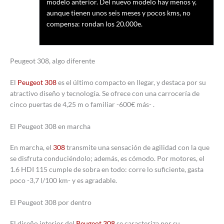
modelo anterior. Del nuevo modelo hay menos y,
aunque tienen unos seis meses y pocos kms, no
compensa: rondan los 20.000e.
Peugeot 308, algo diferente
El
Peugeot 308
es el último compacto en llegar, y destaca por su
atractivo diseño y tecnología. Se ofrece con una carrocería de
cinco puertas de 4,25 m o familiar -600€ más- .
El Peugeot 308 en marcha
En marcha, el
308
transmite una sensación de agilidad con la que
se disfruta conduciéndolo; además, es cómodo. Por motores, el
1.6 HDI 115 cumple de sobra en todo: corre lo suficiente, gasta
poco -3,7 l/100 km- y es agradable.
El Peugeot 308 por dentro
El diseño interior del
Peugeot 308
se caracteriza por su