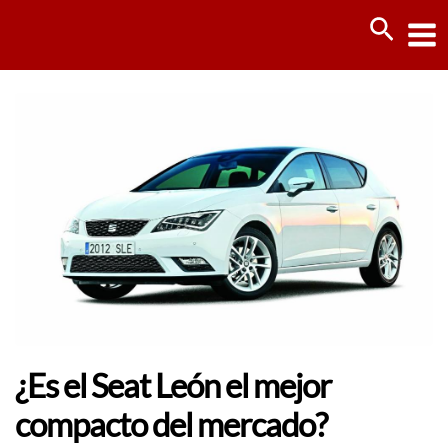
Ir
Busca
al
contenido
¿Es el Seat León el mejor
compacto del mercado?