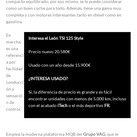
compacto equilibrado; por eso mismo, se le puede considerar
como un buen coche para todo. Además, tiene una gama muy
completa y con motores interesantes tanto en diesel como en
gasolina.
En
Interesa el León TSI 125 Style
marcha,
es una
Precio nuevo 20.580€
referenci
a por
Usado con un año desde 15.900€
facilidad
de
¿INTERESA USADO?
conducci
ón y
Sí, la diferencia de precio es grande y es fácil
sensació
encontrar unidades con menos de 5.000 km, incluso
n de
con el acabado
iTech
o el más deportivo
FR
.
control.
Emplea la moderna plataforma MQB del
Grupo VAG
, que le