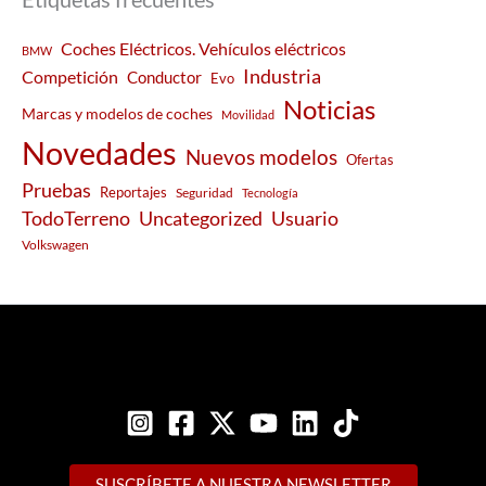
Coches Eléctricos. Vehículos eléctricos
BMW
Industria
Competición
Conductor
Evo
Noticias
Marcas y modelos de coches
Movilidad
Novedades
Nuevos modelos
Ofertas
Pruebas
Reportajes
Seguridad
Tecnología
Usuario
TodoTerreno
Uncategorized
Volkswagen
SUSCRÍBETE A NUESTRA NEWSLETTER