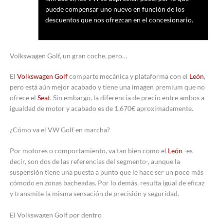
puede compensar uno nuevo en función de los
descuentos que nos ofrezcan en el concesionario.
Volkswagen Golf, un gran coche, pero…
El
Volkswagen Golf
comparte mecánica y plataforma con el
León
,
pero está aún mejor acabado y tiene una imagen premium que no
ofrece el
Seat
. Sin embargo, la diferencia de precio entre ambos a
igualdad de motor y acabado es de 1.670€ aproximadamente.
¿Cómo va el VW Golf en marcha?
Por motores o comportamiento, va tan bien como el
León
-es
decir, son dos de las referencias del segmento-, aunque la
suspensión tiene una puesta a punto que le hace ser un poco más
cómodo en zonas bacheadas. Por lo demás, resulta igual de eficaz
y transmite la misma sensación de precisión y seguridad.
El Volkswagen Golf por dentro