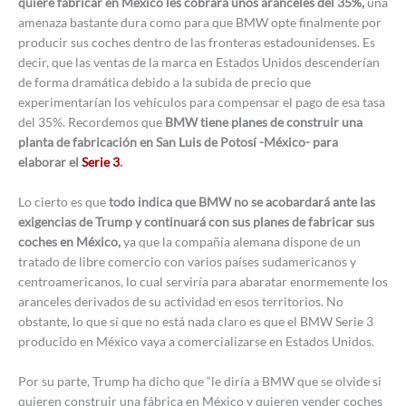
quiere fabricar en México les cobrará unos aranceles del 35%,
una
amenaza bastante dura como para que BMW opte finalmente por
producir sus coches dentro de las fronteras estadounidenses. Es
decir, que las ventas de la marca en Estados Unidos descenderían
de forma dramática debido a la subida de precio que
experimentarían los vehículos para compensar el pago de esa tasa
del 35%. Recordemos que
BMW tiene planes de construir una
planta de fabricación en San Luis de Potosí -México- para
elaborar el
Serie 3
.
Lo cierto es que
todo indica que BMW no se acobardará ante las
exigencias de Trump y continuará con sus planes de fabricar sus
coches en México,
ya que la compañía alemana dispone de un
tratado de libre comercio con varios países sudamericanos y
centroamericanos, lo cual serviría para abaratar enormemente los
aranceles derivados de su actividad en esos territorios. No
obstante, lo que sí que no está nada claro es que el BMW Serie 3
producido en México vaya a comercializarse en Estados Unidos.
Por su parte, Trump ha dicho que “le diría a BMW que se olvide si
quieren construir una fábrica en México y quieren vender coches