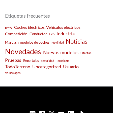
Etiquetas frecuentes
Coches Eléctricos. Vehículos eléctricos
BMW
Industria
Competición
Conductor
Evo
Noticias
Marcas y modelos de coches
Movilidad
Novedades
Nuevos modelos
Ofertas
Pruebas
Reportajes
Seguridad
Tecnología
Usuario
TodoTerreno
Uncategorized
Volkswagen