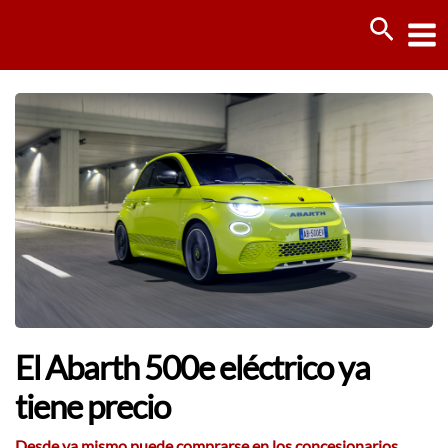
Ir
Busca
al
contenido
El Abarth 500e eléctrico ya
tiene precio
Desde ya mismo puede comprarse en los concesionarios