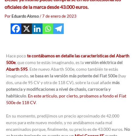
oficiales de la marca desde 43.000 euros.
Por
Eduardo Alonso
/
7 de enero de 2023
Hace poco
te contábamos en detalle las características del Abarth
500e
, que como te estás imaginando, es la
versión eléctrica del
Abarth 595
. Este nuevo Abarth 500e, como también te estás
imaginando,
se basa en la versión más potente del Fiat 500e
(hay
dos, una de 95 CV y otra de 118 CV), sobre la cual añade
más
potencia y modificaciones a nivel de chasis, carrocería y
habitáculo
.
En este artículo, por cierto, probamos a fondo el Fiat
500e de 118 CV
.
En su momento, predijimos un precio aproximado de 42.000
euros para este nuevo modelo, y no andábamos nada mal
encaminados porque, finalmente, su precio es de 43.000 euros.
No
es barato teniendo en cuenta que un
Mini Cooper SE
cuesta