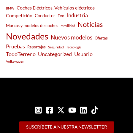
Coches Eléctricos. Vehículos eléctricos
BMW
Industria
Competición
Conductor
Evo
Noticias
Marcas y modelos de coches
Movilidad
Novedades
Nuevos modelos
Ofertas
Pruebas
Reportajes
Seguridad
Tecnología
Usuario
TodoTerreno
Uncategorized
Volkswagen
SUSCRÍBETE A NUESTRA NEWSLETTER