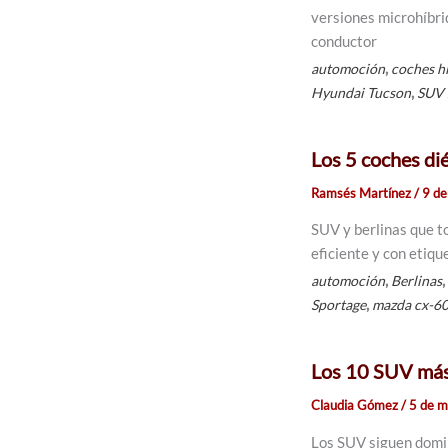
versiones microhíbrid
conductor
,
automoción
coches h
,
Hyundai Tucson
SUV
Los 5 coches di
Ramsés Martínez
/
9 d
SUV y berlinas que t
eficiente y con etiq
,
automoción
Berlinas
,
Sportage
mazda cx-6
Los 10 SUV más
Claudia Gómez
/
5 de 
Los SUV siguen domi