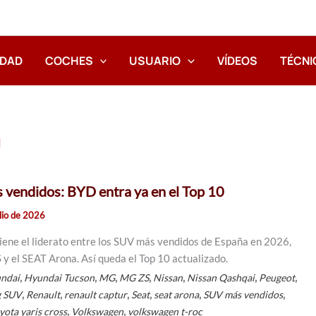
IDAD
COCHES
USUARIO
VÍDEOS
TÉCNI
n
vendidos: BYD entra ya en el Top 10
ulio de 2026
ene el liderato entre los SUV más vendidos de España en 2026,
 y el SEAT Arona. Así queda el Top 10 actualizado.
,
,
,
,
,
,
,
ndai
Hyundai Tucson
MG
MG ZS
Nissan
Nissan Qashqai
Peugeot
,
,
,
,
,
,
g SUV
Renault
renault captur
Seat
seat arona
SUV más vendidos
,
,
yota yaris cross
Volkswagen
volkswagen t-roc