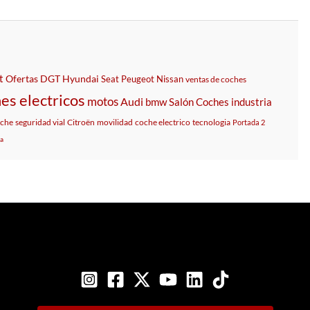
t
Ofertas
DGT
Hyundai
Seat
Peugeot
Nissan
ventas de coches
es electricos
motos
Audi
bmw
Salón
Coches
industria
che
seguridad vial
Citroën
movilidad
coche electrico
tecnologia
Portada 2
a