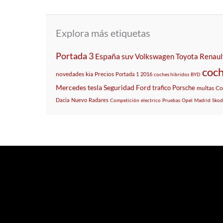
Explora más etiquetas
Portada 3
España
suv
Volkswagen
Toyota
Renaul
coch
novedades
kia
Precios
Portada 1
2016
coches hibridos
BYD
Mercedes
tesla
Seguridad
Ford
trafico
Porsche
multas
Co
Dacia
Nuevo
Radares
Competición
electrico
Pruebas
Opel
Madrid
Skod