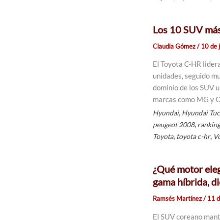
Los 10 SUV más
Claudia Gómez
/
10 de 
El Toyota C-HR lide
unidades, seguido mu
dominio de los SUV u
marcas como MG y
,
Hyundai
Hyundai Tu
,
peugeot 2008
rankin
,
,
Toyota
toyota c-hr
V
¿Qué motor eleg
gama híbrida, di
Ramsés Martínez
/
11 
El SUV coreano mant