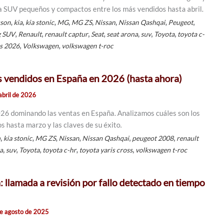
 SUV pequeños y compactos entre los más vendidos hasta abril.
,
,
,
,
,
,
,
,
cson
kia
kia stonic
MG
MG ZS
Nissan
Nissan Qashqai
Peugeot
,
,
,
,
,
,
,
g SUV
Renault
renault captur
Seat
seat arona
suv
Toyota
toyota c-
,
,
s 2026
Volkswagen
volkswagen t-roc
 vendidos en España en 2026 (hasta ahora)
abril de 2026
26 dominando las ventas en España. Analizamos cuáles son los
 hasta marzo y las claves de su éxito.
,
,
,
,
,
,
n
kia stonic
MG ZS
Nissan
Nissan Qashqai
peugeot 2008
renault
,
,
,
,
,
a
suv
Toyota
toyota c-hr
toyota yaris cross
volkswagen t-roc
 llamada a revisión por fallo detectado en tiempo
e agosto de 2025