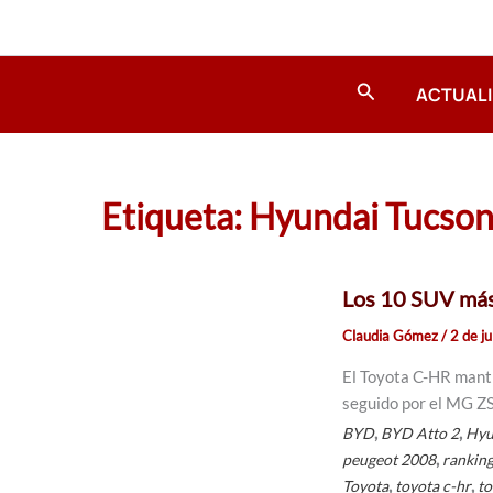
Ir
al
contenido
Buscar
ACTUAL
Etiqueta: Hyundai Tucso
Los 10 SUV más 
Claudia Gómez
/
2 de j
El Toyota C-HR manti
seguido por el MG ZS
,
,
BYD
BYD Atto 2
Hyu
,
peugeot 2008
rankin
,
,
Toyota
toyota c-hr
to