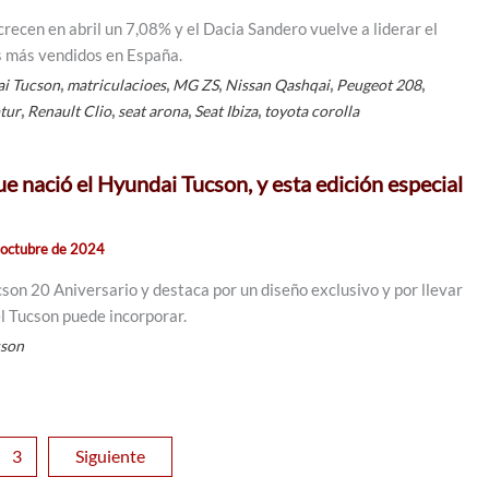
recen en abril un 7,08% y el Dacia Sandero vuelve a liderar el
s más vendidos en España.
,
,
,
,
,
i Tucson
matriculacioes
MG ZS
Nissan Qashqai
Peugeot 208
,
,
,
,
ptur
Renault Clio
seat arona
Seat Ibiza
toyota corolla
e nació el Hyundai Tucson, y esta edición especial
 octubre de 2024
son 20 Aniversario y destaca por un diseño exclusivo y por llevar
el Tucson puede incorporar.
cson
3
Siguiente