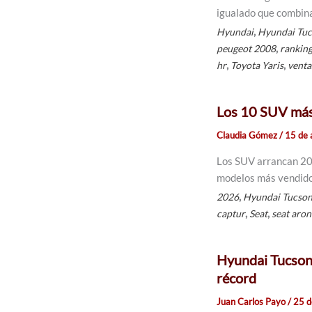
igualado que combina
,
Hyundai
Hyundai Tu
,
peugeot 2008
rankin
,
,
hr
Toyota Yaris
venta
Los 10 SUV más
Claudia Gómez
/
15 de 
Los SUV arrancan 20
modelos más vendidos
,
2026
Hyundai Tucso
,
,
captur
Seat
seat aron
Hyundai Tucson:
récord
Juan Carlos Payo
/
25 d