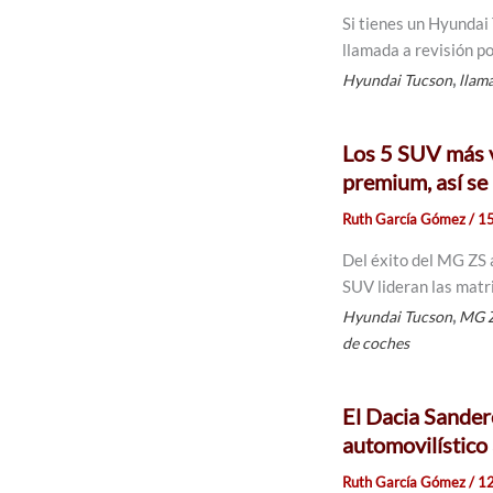
Si tienes un Hyundai 
llamada a revisión po
,
Hyundai Tucson
llam
Los 5 SUV más v
premium, así se 
Ruth García Gómez
/
15
Del éxito del MG ZS 
SUV lideran las matr
,
Hyundai Tucson
MG 
de coches
El Dacia Sander
automovilístico 
Ruth García Gómez
/
12