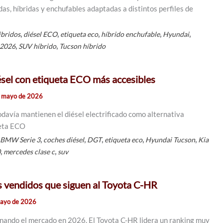
as, híbridas y enchufables adaptadas a distintos perfiles de
,
,
,
,
,
ibridos
diésel ECO
etiqueta eco
híbrido enchufable
Hyundai
,
,
 2026
SUV híbrido
Tucson híbrido
ésel con etiqueta ECO más accesibles
e mayo de 2026
odavía mantienen el diésel electrificado como alternativa
ueta ECO
,
,
,
,
,
,
BMW Serie 3
coches diésel
DGT
etiqueta eco
Hyundai Tucson
Kia
,
,
0
mercedes clase c
suv
 vendidos que siguen al Toyota C-HR
mayo de 2026
nando el mercado en 2026. El Toyota C-HR lidera un ranking muy