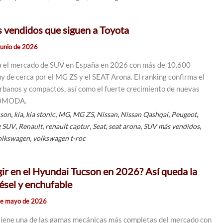
 vendidos que siguen a Toyota
junio de 2026
ra el mercado de SUV en España en 2026 con más de 10.600
y de cerca por el MG ZS y el SEAT Arona. El ranking confirma el
rbanos y compactos, así como el fuerte crecimiento de nuevas
 OMODA.
,
,
,
,
,
,
,
,
cson
kia
kia stonic
MG
MG ZS
Nissan
Nissan Qashqai
Peugeot
,
,
,
,
,
,
g SUV
Renault
renault captur
Seat
seat arona
SUV más vendidos
,
olkswagen
volkswagen t-roc
ir en el Hyundai Tucson en 2026? Así queda la
ésel y enchufable
de mayo de 2026
iene una de las gamas mecánicas más completas del mercado con