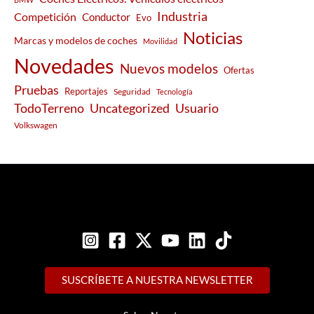
Industria
Competición
Conductor
Evo
Noticias
Marcas y modelos de coches
Movilidad
Novedades
Nuevos modelos
Ofertas
Pruebas
Reportajes
Seguridad
Tecnología
Usuario
TodoTerreno
Uncategorized
Volkswagen
SUSCRÍBETE A NUESTRA NEWSLETTER