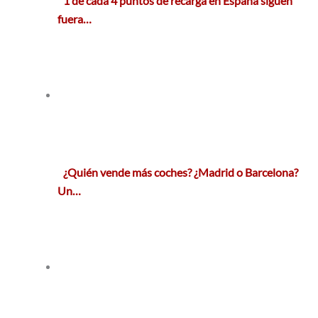
1 de cada 4 puntos de recarga en España siguen
fuera…
¿Quién vende más coches? ¿Madrid o Barcelona?
Un…