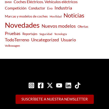
Coches Eléctricos. Vehículos eléctricos
BMW
Industria
Competición
Conductor
Evo
Noticias
Marcas y modelos de coches
Movilidad
Novedades
Nuevos modelos
Ofertas
Pruebas
Reportajes
Seguridad
Tecnología
Usuario
TodoTerreno
Uncategorized
Volkswagen
SUSCRÍBETE A NUESTRA NEWSLETTER