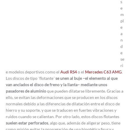
s
e
m
pl
e
a
n
d
e
se
ri
e modelos deportivos como el
Audi RS4
o el
Mercedes C63 AMG
.
Los discos de tipo ´flotante´
se unen al buje –el elemento al que
van anclados el disco de freno y la llanta– mediante unos
pasadores de aluminio
que pueden dilatarse libremente. Gracias a
ello, se evitan las deformaciones que se producen en los discos
normales debido a las diferencias de dilatación entre el disco de
hierro y su soporte, y que se traducen en fuertes vibraciones y
ruidos cuando se calientan. Por otro lado, estos discos flotantes
suelen estar perforados
, algo que, además de aligerar peso, tiene
como misión evitar la propagación de una hipotética fisura y