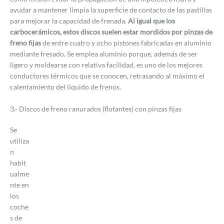
ayudar a mantener limpia la superficie de contacto de las pastillas
para mejorar la capacidad de frenada.
Al igual que los
carbocerámicos, estos discos suelen estar mordidos por pinzas de
freno fijas
de entre cuatro y ocho pistones fabricadas en aluminio
mediante fresado. Se emplea aluminio porque, además de ser
ligero y moldearse con relativa facilidad, es uno de los mejores
conductores térmicos que se conocen, retrasando al máximo el
calentamiento del líquido de frenos.
3.- Discos de freno ranurados (flotantes) con pinzas fijas
Se
utiliza
n
habit
ualme
nte en
los
coche
s de