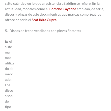
salto cuántico en lo que a resistencia a fadding se refiere. En la
actualidad, modelos como el
Porsche Cayenne
emplean, de serie,
discos y pinzas de este tipo, mientras que marcas como Seat los
ofrece de serie el
Seat Ibiza Cupra
.
5.- Discos de freno ventilados con pinzas flotantes
Es el
siste
ma
más
utiliza
do del
merc
ado.
Los
disco
s son
de
tipo