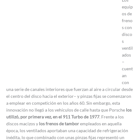
equip
os de
freno
s con
disco
s
ventil
ados
–
cuent
an
con
una serie de canales interiores que fuerzan al aire a circular desde
el centro del disco hacia el exterior– y pinzas fijas se comenzaron
a emplear en competición en los años 60. Sin embargo, esta
innovación no llegó a los vehículos de calle hasta que Porsche
los
utilizó, por primera vez, en el 911 Turbo de 1977
. Frente a los
discos macizos y
los frenos de tambor
empleados en aquella
época, los ventilados aportaban una capacidad de refrigeración
inédita, lo que combinado con unas pinzas fijas representó un