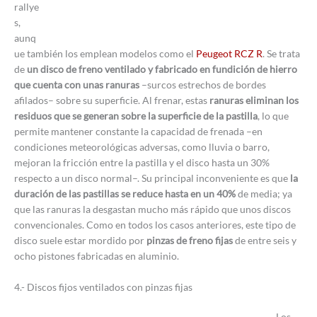
rallye
s,
aunq
ue también los emplean modelos como el
Peugeot RCZ R
. Se trata
de
un disco de freno ventilado y fabricado en fundición de hierro
que cuenta con unas ranuras
–surcos estrechos de bordes
afilados– sobre su superficie. Al frenar, estas
ranuras eliminan los
residuos que se generan sobre la superficie de la pastilla
, lo que
permite mantener constante la capacidad de frenada –en
condiciones meteorológicas adversas, como lluvia o barro,
mejoran la fricción entre la pastilla y el disco hasta un 30%
respecto a un disco normal–. Su principal inconveniente es que
la
duración de las pastillas se reduce hasta en un 40%
de media; ya
que las ranuras la desgastan mucho más rápido que unos discos
convencionales. Como en todos los casos anteriores, este tipo de
disco suele estar mordido por
pinzas de freno fijas
de entre seis y
ocho pistones fabricadas en aluminio.
4.- Discos fijos ventilados con pinzas fijas
Los