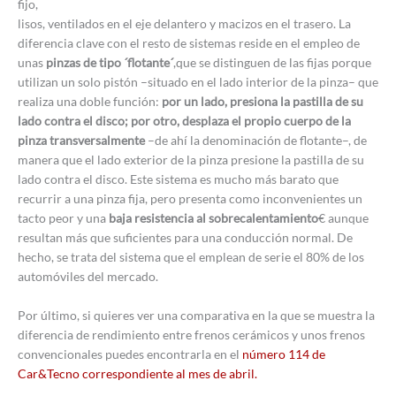
fijo,
lisos, ventilados en el eje delantero y macizos en el trasero. La
diferencia clave con el resto de sistemas reside en el empleo de
unas
pinzas de tipo ´flotante´
,que se distinguen de las fijas porque
utilizan un solo pistón –situado en el lado interior de la pinza– que
realiza una doble función:
por un lado, presiona la pastilla de su
lado contra el disco; por otro, desplaza el propio cuerpo de la
pinza transversalmente
–de ahí la denominación de flotante–, de
manera que el lado exterior de la pinza presione la pastilla de su
lado contra el disco. Este sistema es mucho más barato que
recurrir a una pinza fija, pero presenta como inconvenientes un
tacto peor y una
baja resistencia al sobrecalentamiento
€ aunque
resultan más que suficientes para una conducción normal. De
hecho, se trata del sistema que el emplean de serie el 80% de los
automóviles del mercado.
Por último, si quieres ver una comparativa en la que se muestra la
diferencia de rendimiento entre frenos cerámicos y unos frenos
convencionales puedes encontrarla en el
número 114 de
Car&Tecno correspondiente al mes de abril.