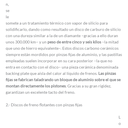
n,
se
le
somete a un tratamiento térmico con vapor de silicio para
solidificarlo, dando como resultado un disco de carburo de silicio
con una dureza similar a la de un diamante –gracias a ello duran
unos 300.000 km– y un
peso de entre cinco y seis kilos
–la mitad
que uno de hierro equivalente–. Estos discos carbono cerámicos
siempre están mordidos por pinzas fijas de aluminio, y las pastillas
empleadas suelen incorporar en su cara posterior –la que no
entra en contacto con el disco– una pieza cerámica denominada
backing plate que aísla del calor al líquido de frenos.
Las pinzas
fijas se fabrican taladrando un bloque de aluminio sobre el que se
montan directamente los pistones
. Gracias a su gran rigidez,
garantizan un excelente tacto del freno.
2.- Discos de freno flotantes con pinzas fijas
L
o