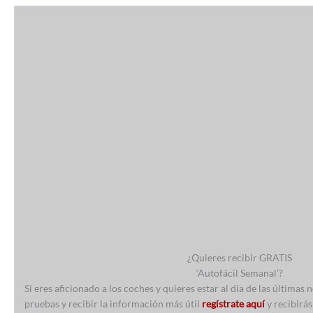
¿Quieres recibir GRATIS
‘Autofácil Semanal’?
Si eres aficionado a los coches y quieres estar al día de las últimas
pruebas y recibir la información más útil
regístrate aquí
y recibirás