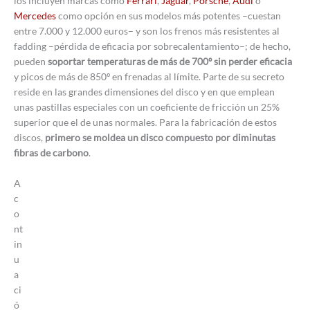
los incluyen marcas como
Ferrari
,
Jaguar
,
Porsche
,
Audi
o
Mercedes
como opción en sus modelos más potentes –cuestan
entre 7.000 y 12.000 euros– y son los frenos más resistentes al
fadding –pérdida de eficacia por sobrecalentamiento–; de hecho,
pueden
soportar temperaturas de más de 700º sin perder eficacia
y picos de más de 850º en frenadas al límite. Parte de su secreto
reside en las grandes dimensiones del disco y en que emplean
unas pastillas especiales con un coeficiente de fricción un 25%
superior que el de unas normales. Para la fabricación de estos
discos,
primero se moldea un disco compuesto por diminutas
fibras de carbono
.
A
c
o
nt
in
u
a
ci
ó