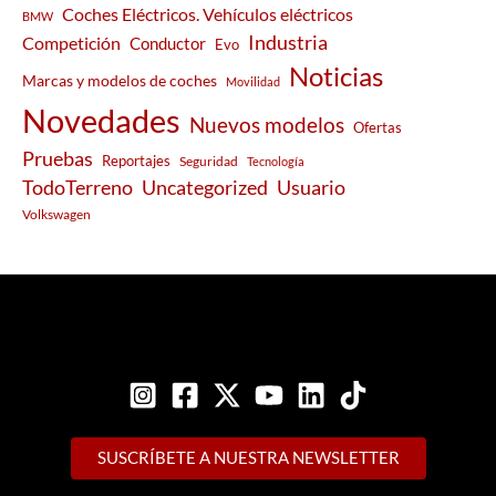
Coches Eléctricos. Vehículos eléctricos
BMW
Industria
Competición
Conductor
Evo
Noticias
Marcas y modelos de coches
Movilidad
Novedades
Nuevos modelos
Ofertas
Pruebas
Reportajes
Seguridad
Tecnología
Usuario
TodoTerreno
Uncategorized
Volkswagen
SUSCRÍBETE A NUESTRA NEWSLETTER