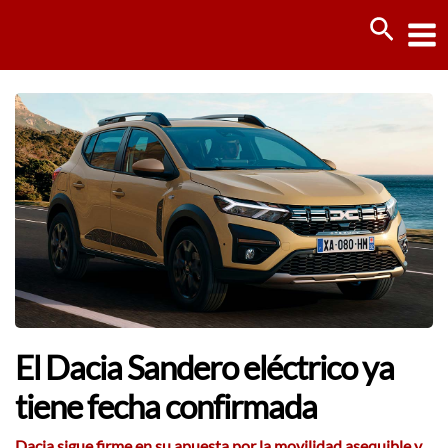
Ir
Busca
al
contenido
El Dacia Sandero eléctrico ya
tiene fecha confirmada
Dacia sigue firme en su apuesta por la movilidad asequible y