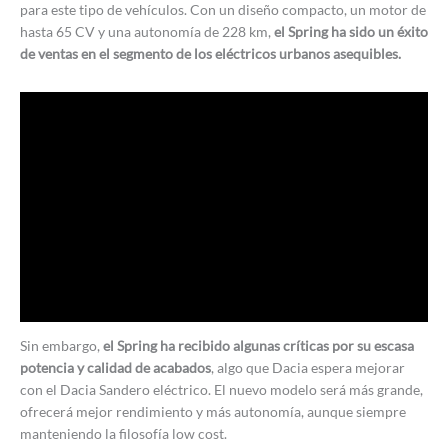
para este tipo de vehículos. Con un diseño compacto, un motor de
hasta 65 CV y una autonomía de 228 km,
el Spring ha sido un éxito
de ventas en el segmento de los eléctricos urbanos asequibles.
Sin embargo,
el Spring ha recibido algunas críticas por su escasa
potencia y calidad de acabados
, algo que Dacia espera mejorar
con el Dacia Sandero eléctrico. El nuevo modelo será más grande,
ofrecerá mejor rendimiento y más autonomía, aunque siempre
manteniendo la filosofía low cost.