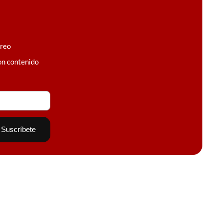
rreo
on contenido