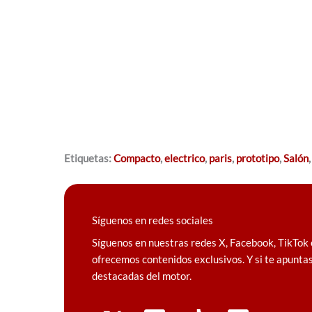
Etiquetas:
Compacto
,
electrico
,
paris
,
prototipo
,
Salón
Síguenos en redes sociales
Síguenos en nuestras redes X, Facebook, TikTok 
ofrecemos contenidos exclusivos. Y si te apuntas
destacadas del motor.