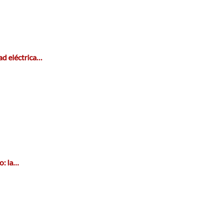
ad eléctrica…
o: la…