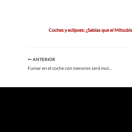
Coches y eclipses: ¿Sabías que el Mitsubi
ANTERIOR
Fumar en el coche con menores será multable en el Reino Unido