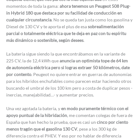
momentos de toda la gama:
ahora tenemos un Peugeot 508 Plug-
in Hybrid 180 que destaca por su facilidad de conducción en
cualquier circunstancia
. No se queda tan justa como los gasolina y
Diesel de 130 CV y te aporta el plus de esa
sobrealimentación
parcial o totalmente eléctrica que te deja en paz con tu espíritu
más dinámico o sostenible, según desees
.
La batería sigue siendo la que encontrábamos en la variante de
225 CV, la de 12,4 kWh que
anuncia un optimista tope de 64 km
de autonomía eléctrica pero si logras extraer 50 kilómetros, date
por contento
. Peugeot no quiere entrar en guerras de autonomías
para los híbridos enchufables como parecen estar haciendo otros
buscando el umbral de los 100 km pero a costa de duplicar pesos -
inercias, manejabilidad…- y aumentar precios.
Una vez agotada la batería, y
en modo puramente térmico con el
apoyo puntual de la hibridación
, me comentan colegas de fuera de
España que han hecho la prueba, que es casi un
cinco por ciento
menos tragón que el gasolina 130 CV
, pese a los 300 kg de
diferencia contra el PHEV. Y eso por no hablar de diferencia