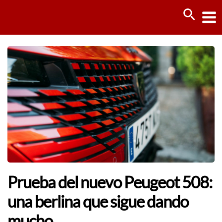
Ir
Busca
al
contenido
Prueba del nuevo Peugeot 508:
una berlina que sigue dando
mucho