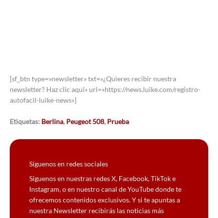
[sf_btn type=»newsletter» txt=»¿Quieres recibir nuestra
newsletter? Haz clic aquí» url=»https://news.luike.com/registro-
autofacil-luike-news»]
Etiquetas:
Berlina
,
Peugeot 508
,
Prueba
Síguenos en redes sociales
Síguenos en nuestras redes X, Facebook, TikTok e
Instagram, o en nuestro canal de YouTube donde te
ofrecemos contenidos exclusivos. Y si te apuntas a
nuestra Newsletter recibirás las noticias más