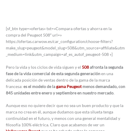
[sf_btn type=»ofertas» txt=»Compara ofertas y ahorra en la
compra del Peugeot 508″ url=»
https://ofertas.carwow.es/car_configuration/choose-filters?
make_slug=peugeot&model_slug=508&utm_source=affiliate&utm
_medium=link&utm_campaign=af_es_autof_peugeot-508 «]
Pero la vida y los ciclos de vida siguen y el
508
afronta la segunda
fase de la vida comercial de esta segunda generación
en una
delicada posición de ventas dentro de la gama de la marca
francesa:
es el modelo de la
gama Peugeot
menos demandado, con
845 unidades entre enero y septiembre en nuestro mercado
.
Aunque eso no quiere decir que no sea un buen producto y que la
marca no crea en él, aunque dudamos que esta silueta tenga
continuidad en el futuro, y menos con una general mentalidad y
filosofía 100% eléctrica. Claro que acabamos de ver un