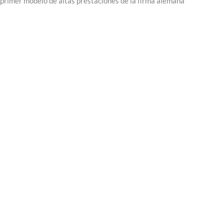
l primer modelo de altas prestaciones de la firma alemana