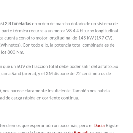
asi 2,8 toneladas
en orden de marcha dotado de un sistema de
 parte térmica recurre a un motor V8 4.4 biturbo longitudinal
ca cuenta con otro motor longitudinal de 145 kW (197 CV),
Wh netos). Con todo ello, la potencia total combinada es de
 los 800 Nm.
ue un SUV de tracción total debe poder salir del asfalto. Su
grama Sand (arena), y el XM dispone de 22 centímetros de
, nos parece claramente insuficiente. También nos habría
d de carga rápida en corriente continua.
 tendremos que esperar aún un poco más, pero el
Dacia
Bigster
ocas marcas como la hermana rumana de
Renault
saben lograr.