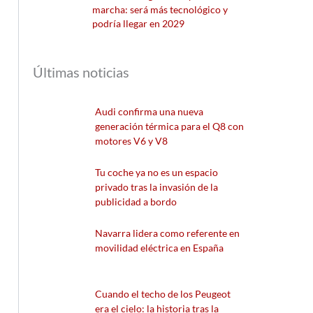
marcha: será más tecnológico y
podría llegar en 2029
Últimas noticias
Audi confirma una nueva
generación térmica para el Q8 con
motores V6 y V8
Tu coche ya no es un espacio
privado tras la invasión de la
publicidad a bordo
Navarra lidera como referente en
movilidad eléctrica en España
Cuando el techo de los Peugeot
era el cielo: la historia tras la