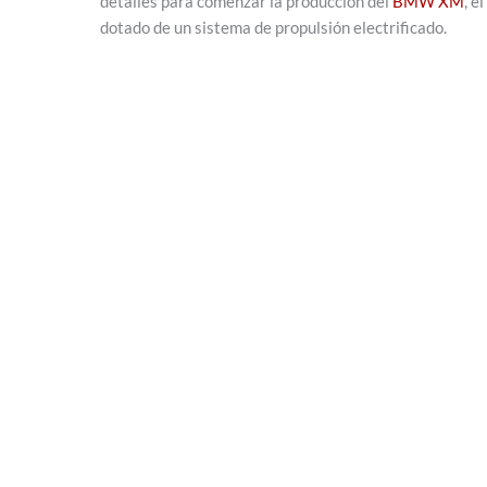
detalles para comenzar la producción del
BMW XM
, e
dotado de un sistema de propulsión electrificado.