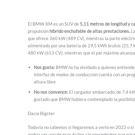
El BMW XM es un SUV de
5,11 metros de longitud y c
propulsión
híbrido enchufable de altas prestaciones.
La
que ofrece 360 kW (489 CV), mientras la parte eléctri
alimentado por una batería de 29,5 kWh brutos (25,7 k
480 kW (653 CV), mientras que el par máximo alcanza
Nos gusta:
BMW no ha olvidado a quienes entienden q
interfaz de modos de conducción cuenta con un pro
altura libre
No nos convence:
El cargador embarcado, de 7,4 kW
gustado que BMW hubiera contemplado la posibilida
Dacia Bigster
Todavía no sabemos si llegaremos a verlo en 2023 o si
podría ser uno de esos éxitos sin precedentes que p