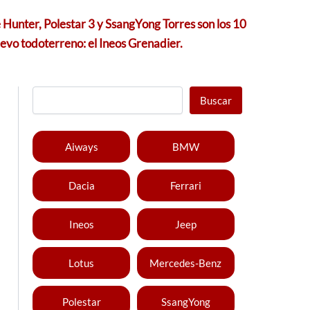
unter, Polestar 3 y SsangYong Torres son los 10
vo todoterreno: el Ineos Grenadier.
Buscar
Aiways
BMW
Dacia
Ferrari
Ineos
Jeep
Lotus
Mercedes-Benz
Polestar
SsangYong