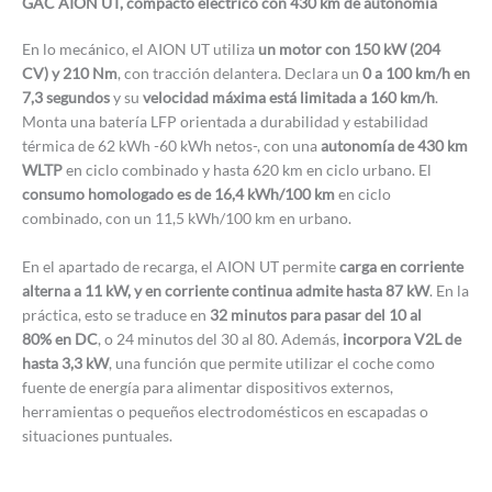
GAC AION UT, compacto eléctrico con 430 km de autonomía
En lo mecánico, el AION UT utiliza
un motor con 150 kW (204
CV) y 210 Nm
, con tracción delantera. Declara un
0 a 100 km/h en
7,3 segundos
y su
velocidad máxima está limitada a 160 km/h
.
Monta una batería LFP orientada a durabilidad y estabilidad
térmica de 62 kWh -60 kWh netos-, con una
autonomía de 430 km
WLTP
en ciclo combinado y hasta 620 km en ciclo urbano. El
consumo homologado es de 16,4 kWh/100 km
en ciclo
combinado, con un 11,5 kWh/100 km en urbano.
En el apartado de recarga, el AION UT permite
carga en corriente
alterna a 11 kW, y en corriente continua admite hasta 87 kW
. En la
práctica, esto se traduce en
32 minutos para pasar del 10 al
80% en DC
, o 24 minutos del 30 al 80. Además,
incorpora V2L de
hasta 3,3 kW
, una función que permite utilizar el coche como
fuente de energía para alimentar dispositivos externos,
herramientas o pequeños electrodomésticos en escapadas o
situaciones puntuales.