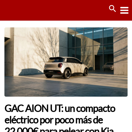
Ir
Busca
al
contenido
GAC AION UT: un compacto
eléctrico por poco más de
22.000€ para pelear con Kia