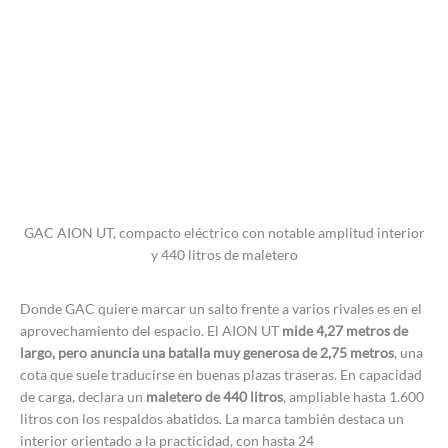
GAC AION UT, compacto eléctrico con notable amplitud interior
y 440 litros de maletero
Donde GAC quiere marcar un salto frente a varios rivales es en el
aprovechamiento del espacio. El AION UT
mide 4,27 metros de
largo, pero anuncia una batalla muy generosa de 2,75 metros
, una
cota que suele traducirse en buenas plazas traseras. En capacidad
de carga, declara un
maletero de 440 litros
, ampliable hasta 1.600
litros con los respaldos abatidos. La marca también destaca un
interior orientado a la practicidad, con hasta 24