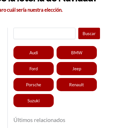
aro cuál sería nuestra elección.
Buscar
Audi
BMW
Ford
Jeep
Porsche
Renault
Suzuki
Últimos relacionados