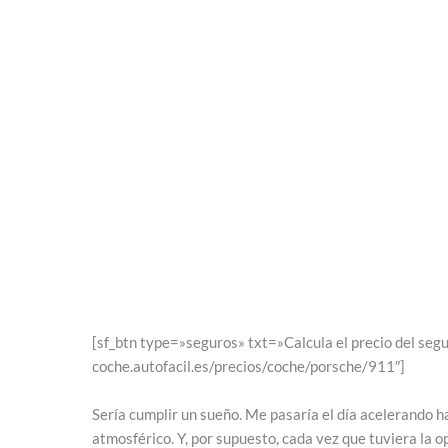
[sf_btn type=»seguros» txt=»Calcula el precio del seg
coche.autofacil.es/precios/coche/porsche/911″]
Sería cumplir un sueño. Me pasaría el día acelerando h
atmosférico. Y, por supuesto, cada vez que tuviera la op